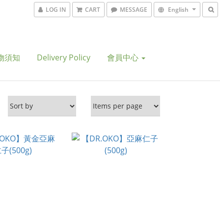
LOG IN
CART
MESSAGE
English
物須知
Delivery Policy
會員中心