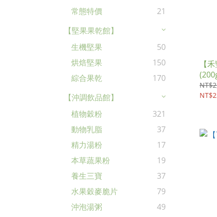
常態特價
21
【堅果果乾館】
生機堅果
50
烘焙堅果
150
【禾
(200
綜合果乾
170
NT$2
NT$2
【沖調飲品館】
植物穀粉
321
動物乳脂
37
精力湯粉
17
本草蔬果粉
19
養生三寶
37
水果穀麥脆片
79
沖泡湯粥
49