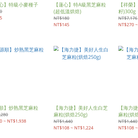
心】特級小麥種子
【蓮心】特A級黑芝麻粒
【祥榮】
(超低溫烘焙)
籽)300g
0
5
NT$180
NT$7,176
NT$145
NT$270 ~
順】炒熟黑芝麻粒
【海力捷】美好人生白芝
【海力捷
麻粒(烘焙250g)
麻粒(烘焙
,280
0 ~ NT$1,938
NT$1,440
NT$1,440
NT$108 ~ NT$1,224
NT$108 ~