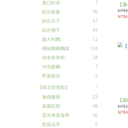
進口好米
7
【蓮
NT$8
綜合穀麥
90
NT$6
綜合豆子
67
綜合種子
49
義大利麵
12
傳統麵條麵線
124
純冬粉米粉
34
沖泡飯麵
7
即食穀豆
9
【南北乾貨館】
無磺藥膳
23
【源
真菌菇類
48
NT$2
NT$9
昆布海藻海帶
46
乾燥花草
5