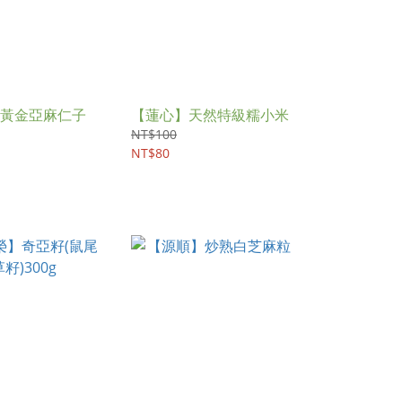
黃金亞麻仁子
【蓮心】天然特級糯小米
NT$100
NT$80