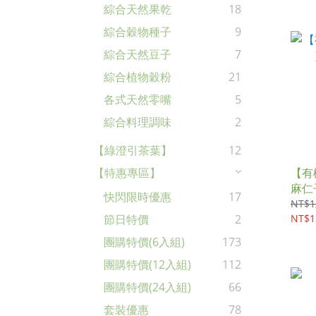
綜合天然果乾
18
綜合穀物種子
9
綜合天然豆子
7
綜合植物穀粉
21
各式天然零嘴
5
綜合料理調味
2
【綠澄引茶葉】
12
【有
【特惠專區】
麻仁子
快閃限時優惠
17
NT$1
NT$1
節日特價
2
團購特價(6入組)
173
團購特價(12入組)
112
團購特價(24入組)
66
套裝優惠
78