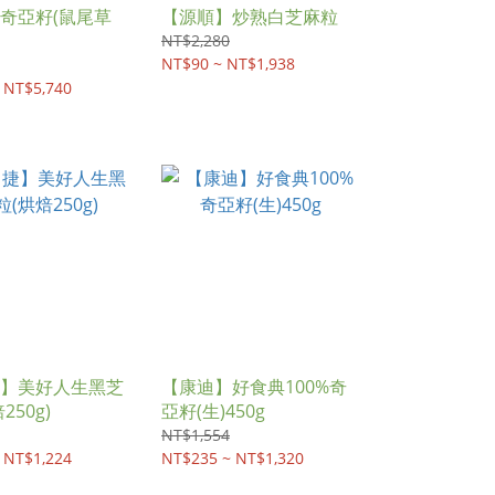
奇亞籽(鼠尾草
【源順】炒熟白芝麻粒
NT$2,280
NT$90 ~ NT$1,938
 NT$5,740
】美好人生黑芝
【康迪】好食典100%奇
250g)
亞籽(生)450g
NT$1,554
 NT$1,224
NT$235 ~ NT$1,320