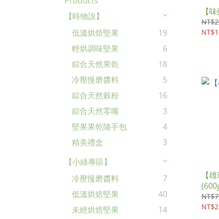
Products
【味
【時物說】
NT$2
NT$1
低溫烘焙堅果
19
輕烘調味堅果
6
綜合天然果乾
18
冷壓慢磨醬料
5
綜合天然穀粉
16
綜合天然零嘴
3
堅果果乾隨手包
4
精美禮盒
3
【小綠專區】
【雄
冷壓慢磨醬料
7
(600
低溫烘焙堅果
40
NT$7
NT$2
未經烘焙堅果
14