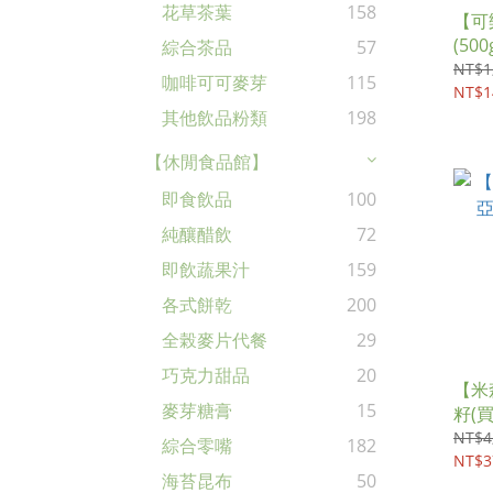
花草茶葉
158
【可
(500
綜合茶品
57
NT$1
咖啡可可麥芽
115
NT$1
其他飲品粉類
198
【休閒食品館】
即食飲品
100
純釀醋飲
72
即飲蔬果汁
159
各式餅乾
200
全榖麥片代餐
29
巧克力甜品
20
【米
麥芽糖膏
15
籽(買
NT$4
綜合零嘴
182
NT$3
海苔昆布
50