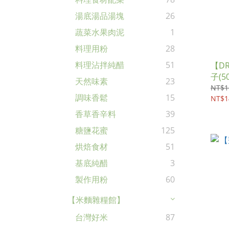
湯底湯品湯塊
26
蔬菜水果肉泥
1
料理用粉
28
料理沾拌純醋
51
【D
子(50
天然味素
23
NT$1
調味香鬆
15
NT$1
香草香辛料
39
糖鹽花蜜
125
烘焙食材
51
基底純醋
3
製作用粉
60
【米麵雜糧館】
台灣好米
87