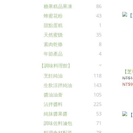
糖果糕品果凍
86
蜂蜜花粉
43
甜點蛋糕
1
天然蜜餞
35
素肉乾條
8
年節產品
4
【調味料理館】
【芝
烹飪純油
118
NT$1
NT$9
生飲涼拌純油
143
醬油油膏
105
沾拌醬料
225
純抹醬果醬
53
調味佐料滷包
71
料理食材配菜
78