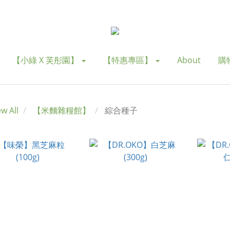
【小綠 X 芙彤園】
【特惠專區】
About
購
ew All
【米麵雜糧館】
綜合種子