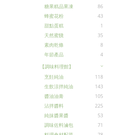
糖果糕品果凍
86
蜂蜜花粉
43
甜點蛋糕
1
天然蜜餞
35
素肉乾條
8
年節產品
4
【調味料理館】
烹飪純油
118
生飲涼拌純油
143
醬油油膏
105
沾拌醬料
225
純抹醬果醬
53
調味佐料滷包
71
料理食材配菜
78