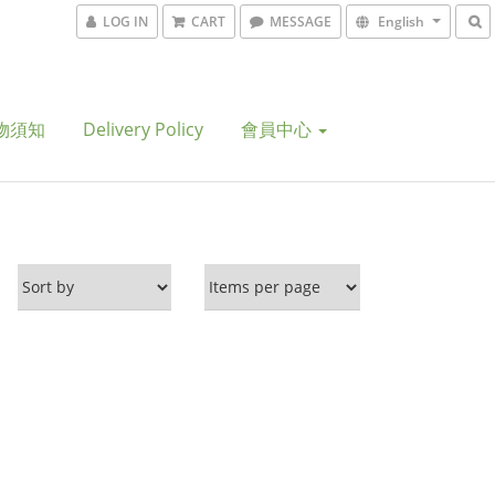
LOG IN
CART
MESSAGE
English
物須知
Delivery Policy
會員中心