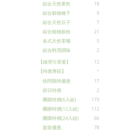
綜合天然果乾
18
綜合穀物種子
9
綜合天然豆子
7
綜合植物穀粉
21
各式天然零嘴
5
綜合料理調味
2
【綠澄引茶葉】
12
【特惠專區】
快閃限時優惠
17
節日特價
2
團購特價(6入組)
173
團購特價(12入組)
112
團購特價(24入組)
66
套裝優惠
78