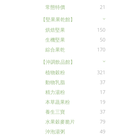
常態特價
21
【堅果果乾館】
烘焙堅果
150
生機堅果
50
綜合果乾
170
【沖調飲品館】
植物穀粉
321
動物乳脂
37
精力湯粉
17
本草蔬果粉
19
養生三寶
37
水果穀麥脆片
79
沖泡湯粥
49