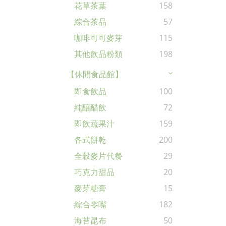
花草茶葉
158
綜合茶品
57
咖啡可可麥芽
115
其他飲品粉類
198
【休閒食品館】
即食飲品
100
純釀醋飲
72
即飲蔬果汁
159
各式餅乾
200
全榖麥片代餐
29
巧克力甜品
20
麥芽糖膏
15
綜合零嘴
182
海苔昆布
50