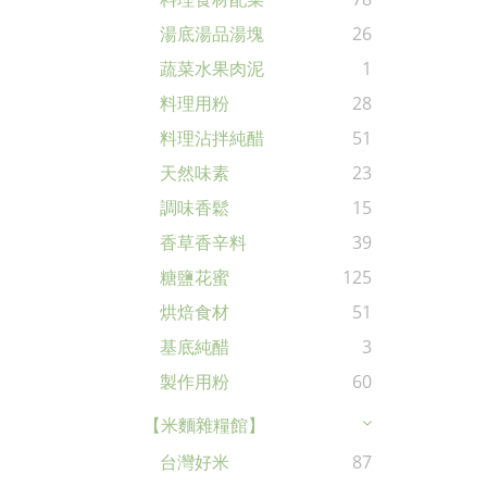
湯底湯品湯塊
26
蔬菜水果肉泥
1
料理用粉
28
料理沾拌純醋
51
天然味素
23
調味香鬆
15
香草香辛料
39
糖鹽花蜜
125
烘焙食材
51
基底純醋
3
製作用粉
60
【米麵雜糧館】
台灣好米
87