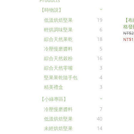
Products
【時物說】
【布
低溫烘焙堅果
19
格發
輕烘調味堅果
6
NT$2
綜合天然果乾
18
NT$1
冷壓慢磨醬料
5
綜合天然穀粉
16
綜合天然零嘴
3
堅果果乾隨手包
4
精美禮盒
3
【小綠專區】
冷壓慢磨醬料
7
低溫烘焙堅果
40
未經烘焙堅果
14