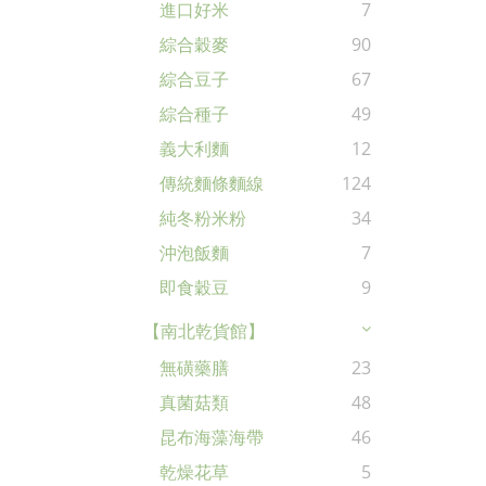
進口好米
7
綜合穀麥
90
綜合豆子
67
綜合種子
49
義大利麵
12
傳統麵條麵線
124
純冬粉米粉
34
沖泡飯麵
7
即食穀豆
9
【南北乾貨館】
無磺藥膳
23
真菌菇類
48
昆布海藻海帶
46
乾燥花草
5