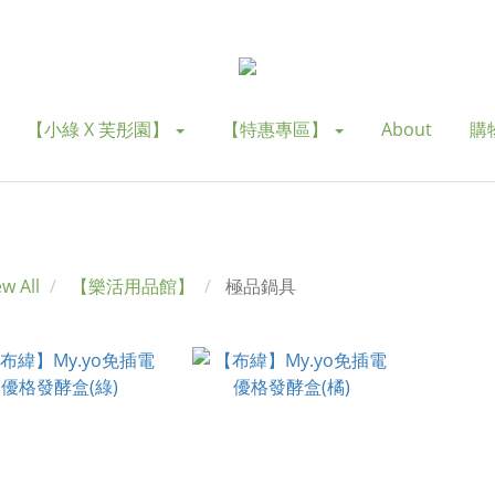
【小綠 X 芙彤園】
【特惠專區】
About
購
ew All
【樂活用品館】
極品鍋具