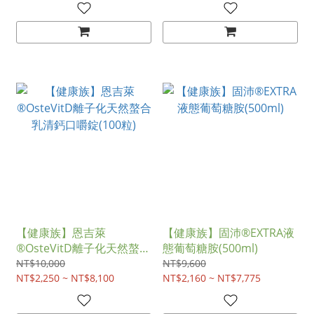
【健康族】恩吉萊
【健康族】固沛®EXTRA液
®OsteVitD離子化天然螯合
態葡萄糖胺(500ml)
乳清鈣口嚼錠(100粒)
NT$10,000
NT$9,600
NT$2,250 ~ NT$8,100
NT$2,160 ~ NT$7,775