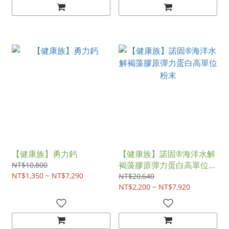
【健康族】勇力鈣
【健康族】諾固®海洋水解
褐藻膠原彈力蛋白高單位粉
NT$10,800
NT$1,350 ~ NT$7,290
末
NT$20,640
NT$2,200 ~ NT$7,920