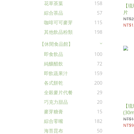
花草茶葉
158
【琉
片
綜合茶品
57
NT$2
咖啡可可麥芽
115
NT$1
其他飲品粉類
198
【休閒食品館】
即食飲品
100
純釀醋飲
72
即飲蔬果汁
159
各式餅乾
200
全榖麥片代餐
29
巧克力甜品
20
【琉
麥芽糖膏
15
(30m
NT$1
綜合零嘴
182
NT$9
海苔昆布
50