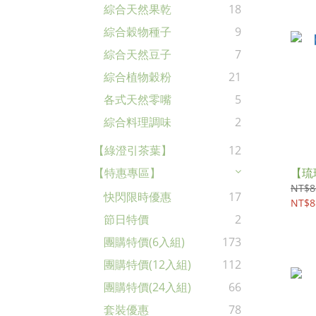
綜合天然果乾
18
綜合穀物種子
9
綜合天然豆子
7
綜合植物穀粉
21
各式天然零嘴
5
綜合料理調味
2
【綠澄引茶葉】
12
【琉
【特惠專區】
NT$8
快閃限時優惠
17
NT$8
節日特價
2
團購特價(6入組)
173
團購特價(12入組)
112
團購特價(24入組)
66
套裝優惠
78