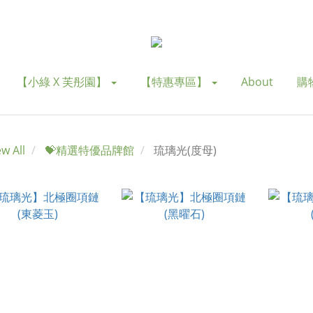
【小綠 X 芙彤園】
【特惠專區】
About
購
ew All
💝精選特優品牌館
琉璃光(度母)