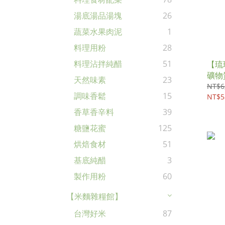
湯底湯品湯塊
26
蔬菜水果肉泥
1
料理用粉
28
料理沾拌純醋
51
【琉
礦物質
天然味素
23
NT$6
調味香鬆
15
NT$5
香草香辛料
39
糖鹽花蜜
125
烘焙食材
51
基底純醋
3
製作用粉
60
【米麵雜糧館】
台灣好米
87