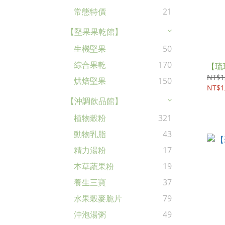
常態特價
21
【堅果果乾館】
生機堅果
50
綜合果乾
170
【琉璃
NT$1
烘焙堅果
150
NT$1
【沖調飲品館】
植物穀粉
321
動物乳脂
43
精力湯粉
17
本草蔬果粉
19
養生三寶
37
水果穀麥脆片
79
沖泡湯粥
49