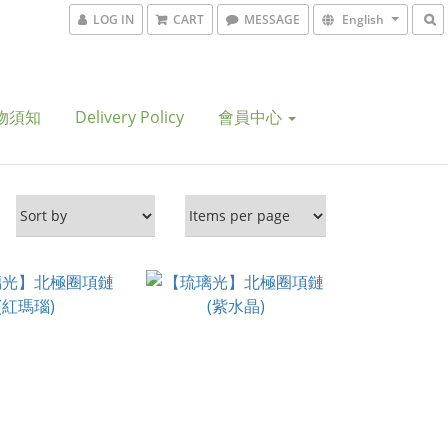
LOG IN
CART
MESSAGE
English
物須知
Delivery Policy
會員中心