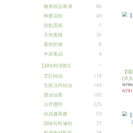
糖果糕品果凍
86
蜂蜜花粉
43
甜點蛋糕
1
天然蜜餞
35
素肉乾條
8
年節產品
4
【調味料理館】
【琉
烹飪純油
118
(大人
NT$6
生飲涼拌純油
143
NT$1
醬油油膏
105
沾拌醬料
225
純抹醬果醬
53
調味佐料滷包
71
料理食材配菜
78