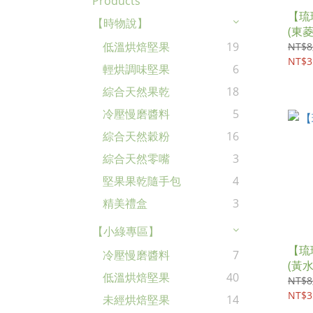
Products
【琉
【時物說】
(東菱
低溫烘焙堅果
19
NT$8
NT$3
輕烘調味堅果
6
綜合天然果乾
18
冷壓慢磨醬料
5
綜合天然穀粉
16
綜合天然零嘴
3
堅果果乾隨手包
4
精美禮盒
3
【小綠專區】
【琉
冷壓慢磨醬料
7
(黃水
低溫烘焙堅果
40
NT$8
NT$3
未經烘焙堅果
14