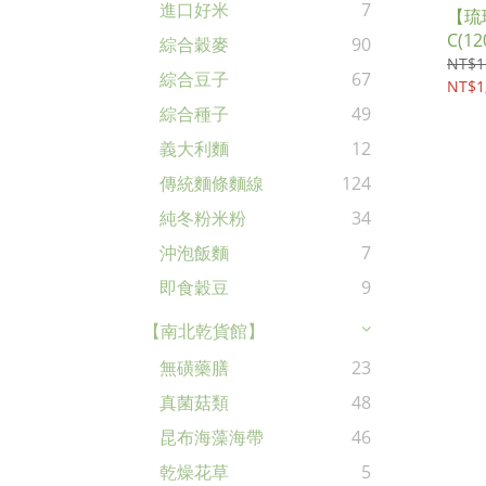
進口好米
7
【琉
C(12
綜合穀麥
90
NT$1
綜合豆子
67
NT$1
綜合種子
49
義大利麵
12
傳統麵條麵線
124
純冬粉米粉
34
沖泡飯麵
7
即食穀豆
9
【南北乾貨館】
無磺藥膳
23
真菌菇類
48
昆布海藻海帶
46
乾燥花草
5