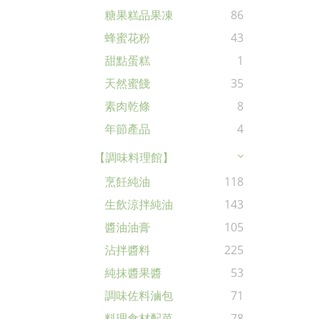
糖果糕品果凍
86
蜂蜜花粉
43
甜點蛋糕
1
天然蜜餞
35
素肉乾條
8
年節產品
4
【調味料理館】
烹飪純油
118
生飲涼拌純油
143
醬油油膏
105
沾拌醬料
225
純抹醬果醬
53
調味佐料滷包
71
料理食材配菜
78