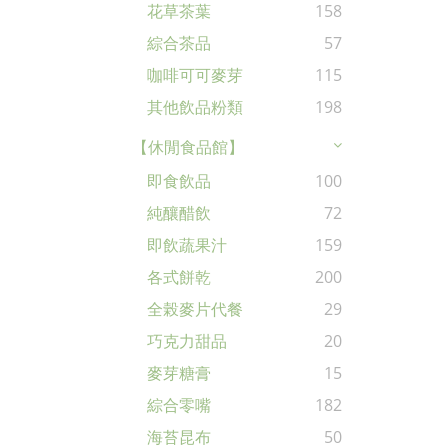
花草茶葉
158
綜合茶品
57
咖啡可可麥芽
115
其他飲品粉類
198
【休閒食品館】
即食飲品
100
純釀醋飲
72
即飲蔬果汁
159
各式餅乾
200
全榖麥片代餐
29
巧克力甜品
20
麥芽糖膏
15
綜合零嘴
182
海苔昆布
50