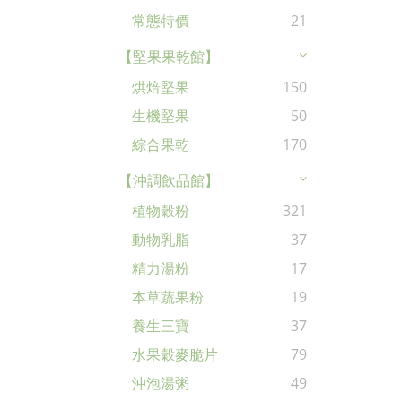
常態特價
21
【堅果果乾館】
烘焙堅果
150
生機堅果
50
綜合果乾
170
【沖調飲品館】
植物穀粉
321
動物乳脂
37
精力湯粉
17
本草蔬果粉
19
養生三寶
37
水果穀麥脆片
79
沖泡湯粥
49