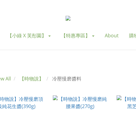
【小綠 X 芙彤園】
【特惠專區】
About
購
ew All
【時物說】
冷壓慢磨醬料