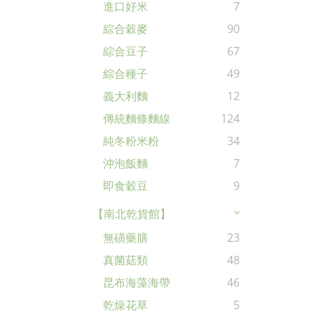
進口好米
7
綜合穀麥
90
綜合豆子
67
綜合種子
49
義大利麵
12
傳統麵條麵線
124
純冬粉米粉
34
沖泡飯麵
7
即食穀豆
9
【南北乾貨館】
無磺藥膳
23
真菌菇類
48
昆布海藻海帶
46
乾燥花草
5