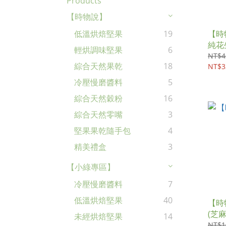
Products
【時物說】
【時
低溫烘焙堅果
19
純花生
輕烘調味堅果
6
NT$4
綜合天然果乾
18
NT$3
冷壓慢磨醬料
5
綜合天然穀粉
16
綜合天然零嘴
3
堅果果乾隨手包
4
精美禮盒
3
【小綠專區】
冷壓慢磨醬料
7
低溫烘焙堅果
40
【時
(芝
未經烘焙堅果
14
NT$1