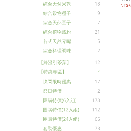
綜合天然果乾
18
NT$6
綜合穀物種子
9
綜合天然豆子
7
綜合植物穀粉
21
各式天然零嘴
5
綜合料理調味
2
【綠澄引茶葉】
12
【特惠專區】
快閃限時優惠
17
節日特價
2
團購特價(6入組)
173
團購特價(12入組)
112
團購特價(24入組)
66
套裝優惠
78