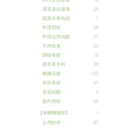
湯底湯品湯塊
26
蔬菜水果肉泥
1
料理用粉
28
料理沾拌純醋
51
天然味素
23
調味香鬆
15
香草香辛料
39
糖鹽花蜜
125
烘焙食材
51
基底純醋
3
製作用粉
60
【米麵雜糧館】
台灣好米
87