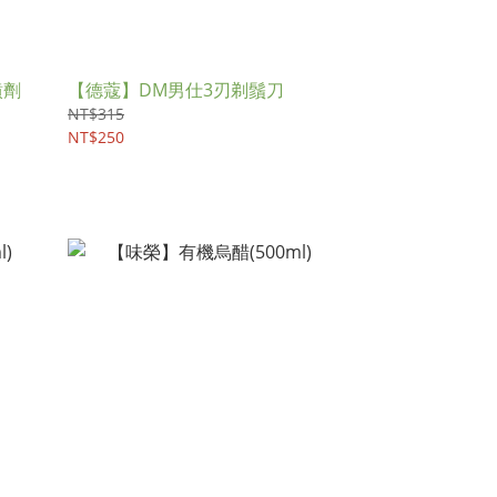
噴劑
【德蔻】DM男仕3刃剃鬚刀
NT$315
NT$250