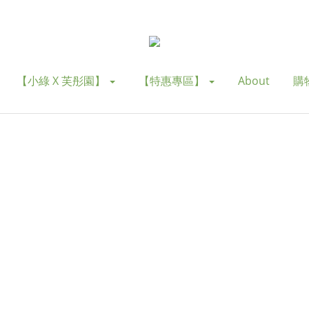
【小綠 X 芙彤園】
【特惠專區】
About
購