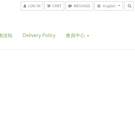
LOG IN
CART
MESSAGE
English
物須知
Delivery Policy
會員中心