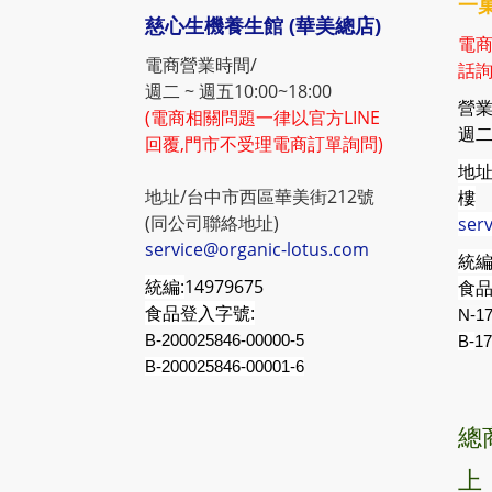
一菓
慈心生機養生館 (華美總店)
電商
電商營業時間/
話詢
週二 ~ 週五10:00~18:00
營業
(電商相關問題一律以官方LINE
週二 
回覆,門市不受理電商訂單詢問)
地址
地址/台中市西區華美街212號
樓
(同公司聯絡地址)
ser
service@organic-lotus.com
統編
統編:
14979675
食品
食品登入字號:
N-17
B-200025846-00000-5
B-
17
B-200025846-00001-6
總
上