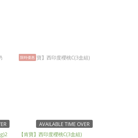
限時優惠
VER
AVAILABLE TIME OVER
)2
【肯寶】西印度櫻桃C(3盒組)