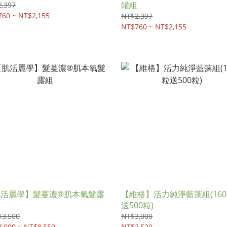
罐組
,397
60 ~ NT$2,155
NT$2,397
NT$760 ~ NT$2,155
肌活麗學】髮蔓濃®肌本氧髮露
【維格】活力純淨藍藻組(160
送500粒)
13,500
NT$3,000
,000 ~ NT$8,550
NT$2,520