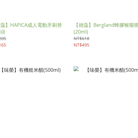
蔻】HAPICA成人電動牙刷替
【德蔻】Bergland蜂膠喉嚨
刷頭
(20ml)
205
NT$618
165
NT$495