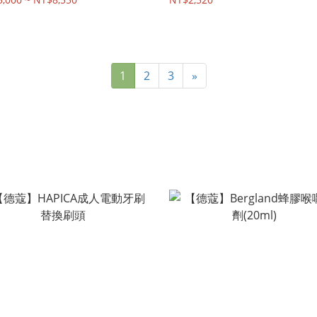
1
2
3
»