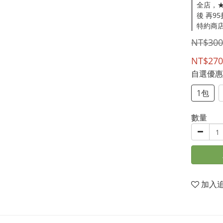
全店，★
後 再9
特約商店
NT$300
NT$270
自選優
1包
數量
加入