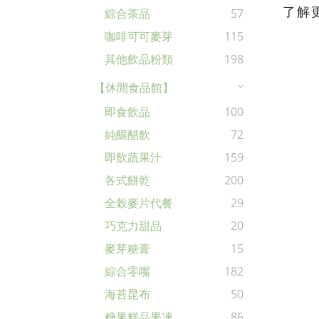
了解
綜合茶品
57
咖啡可可麥芽
115
其他飲品粉類
198
【休閒食品館】
即食飲品
100
純釀醋飲
72
即飲蔬果汁
159
各式餅乾
200
全榖麥片代餐
29
巧克力甜品
20
麥芽糖膏
15
綜合零嘴
182
海苔昆布
50
糖果糕品果凍
86