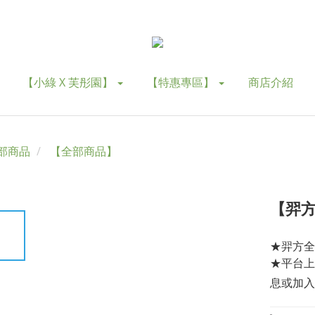
【小綠 X 芙彤園】
【特惠專區】
商店介紹
部商品
【全部商品】
【羿方
★羿方全
★平台上
息或加入