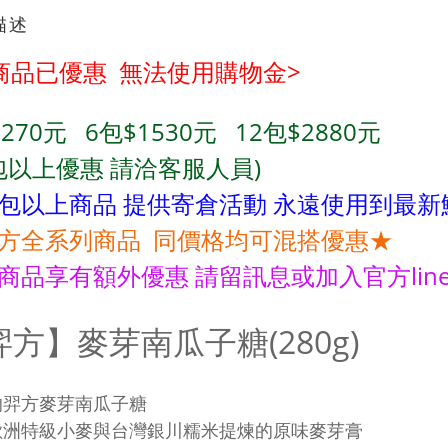
描述
商品已優惠 無法使用購物金
>
270
元
6包$1530
元
12
包$2880
元
包以上優惠 請洽客服人員)
4包以上商品 提供寄倉活動 永遠使用到最新
方全系列商品 同價格均可混搭優惠★
商品享有額外優惠 請留訊息或加入官方lin
羿方】麥芽南瓜子糖(280g)
的羿方麥芽南瓜子糖
歐洲特級小麥與台灣銀川糯米提煉的原味麥芽膏