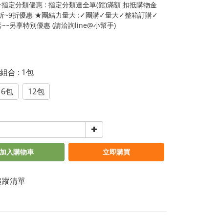
指定分類優惠 : 指定分類達全單(館)滿額 扣抵購物金
5折~9折優惠 ★團結力量大 :✓團購✓量大✓整箱訂購✓
~~另享特別優惠 (請洽詢line@小幫手)
惠組合
: 1包
6包
12包
加入購物車
立即購買
追蹤清單