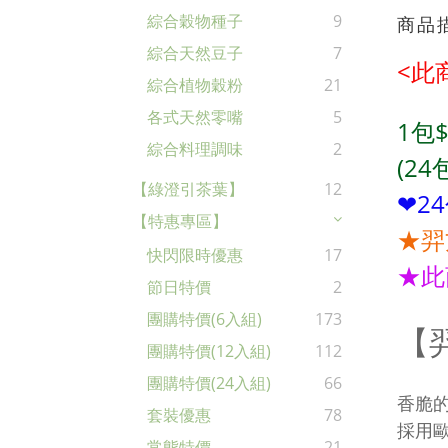
綜合穀物種子
9
商品
綜合天然豆子
7
<此
綜合植物穀粉
21
各式天然零嘴
5
1包$
綜合料理調味
2
(24
【綠澄引茶葉】
12
❤2
【特惠專區】
★
羿
快閃限時優惠
17
★此
節日特價
2
團購特價(6入組)
173
【
團購特價(12入組)
112
團購特價(24入組)
66
香脆
套裝優惠
78
採用
常態特價
21