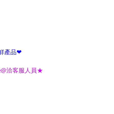
鮮產品❤
e@洽客服人員★