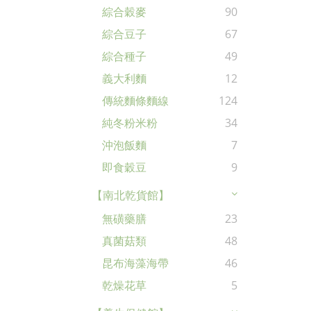
綜合穀麥
90
綜合豆子
67
綜合種子
49
義大利麵
12
傳統麵條麵線
124
純冬粉米粉
34
沖泡飯麵
7
即食穀豆
9
【南北乾貨館】
無磺藥膳
23
真菌菇類
48
昆布海藻海帶
46
乾燥花草
5