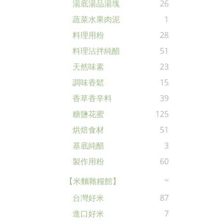
湯底湯品湯塊
26
蔬菜水果肉泥
1
料理用粉
28
料理沾拌純醋
51
天然味素
23
調味香鬆
15
香草香辛料
39
糖鹽花蜜
125
烘焙食材
51
基底純醋
3
製作用粉
60
【米麵雜糧館】
台灣好米
87
進口好米
7