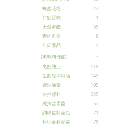
蜂蜜花粉
43
甜點蛋糕
1
天然蜜餞
35
素肉乾條
8
年節產品
4
【調味料理館】
烹飪純油
118
生飲涼拌純油
143
醬油油膏
105
沾拌醬料
225
純抹醬果醬
53
調味佐料滷包
71
料理食材配菜
78