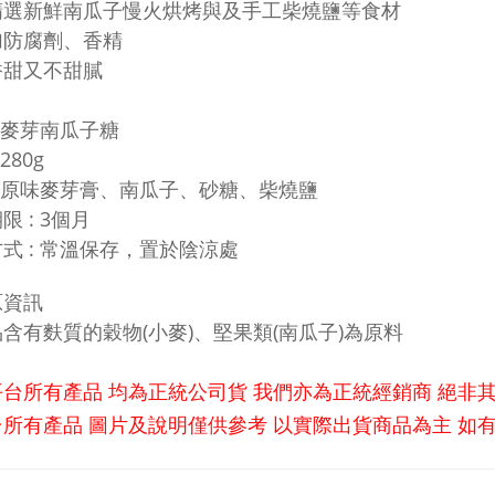
精選新鮮南瓜子慢火烘烤與及手工柴燒鹽等食材
加防腐劑、香精
香甜又不甜膩
: 麥芽南瓜子糖
 280g
: 原味麥芽膏、南瓜子、砂糖、柴燒鹽
限 : 3個月
式 : 常溫保存，置於陰涼處
原資訊
含有麩質的穀物(小麥)、堅果類(南瓜子)為原料
平台所有產品 均為正統公司貨 我們亦為正統經銷商 絕非
所有產品 圖片及說明僅供參考 以實際出貨商品為主 如