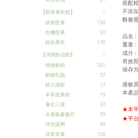
搭配
不添
【堅果果乾館】
酥脆
烘焙堅果
150
生機堅果
50
品名 
綜合果乾
170
重量
:
成分 
【沖調飲品館】
有效期
植物穀粉
321
保存方
動物乳脂
37
過敏
精力湯粉
17
本產品
本草蔬果粉
19
養生三寶
37
★本
水果穀麥脆片
79
★平台
沖泡湯粥
49
花草茶葉
158