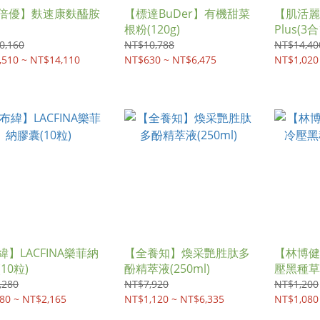
倍優】麩速康麩醯胺
【標達BuDer】有機甜菜
【肌活麗
根粉(120g)
Plus(
粒
0,160
NT$10,788
NT$14,40
,510 ~ NT$14,110
NT$630 ~ NT$6,475
NT$1,020
緯】LACFINA樂菲納
【全養知】煥采艷胜肽多
【林博健
10粒)
酚精萃液(250ml)
壓黑種草油
,280
NT$7,920
NT$1,200
80 ~ NT$2,165
NT$1,120 ~ NT$6,335
NT$1,080