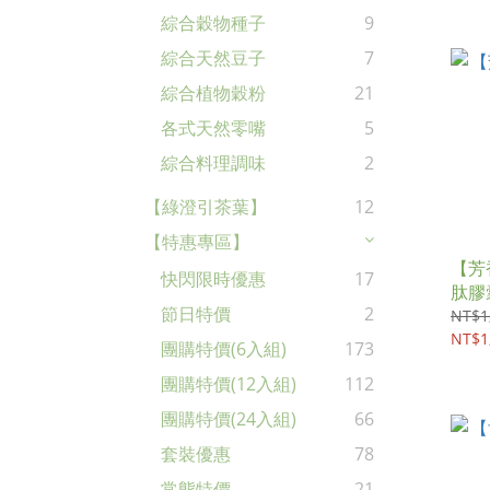
綜合穀物種子
9
綜合天然豆子
7
綜合植物穀粉
21
各式天然零嘴
5
綜合料理調味
2
【綠澄引茶葉】
12
【特惠專區】
【芳
快閃限時優惠
17
肽膠囊
節日特價
2
NT$1
NT$1
團購特價(6入組)
173
團購特價(12入組)
112
團購特價(24入組)
66
套裝優惠
78
常態特價
21