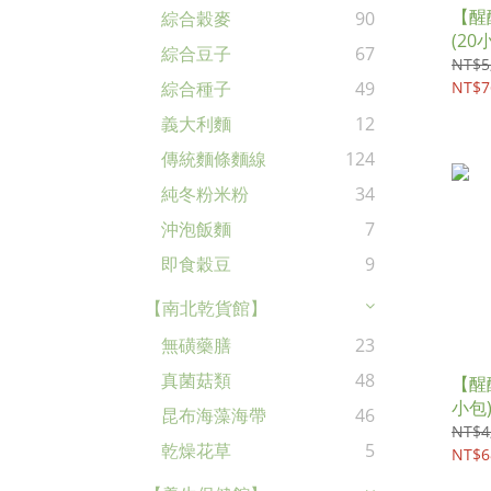
【醒
綜合穀麥
90
(20
綜合豆子
67
NT$5
NT$7
綜合種子
49
義大利麵
12
傳統麵條麵線
124
純冬粉米粉
34
沖泡飯麵
7
即食穀豆
9
【南北乾貨館】
無磺藥膳
23
真菌菇類
48
【醒
小包
昆布海藻海帶
46
NT$4
乾燥花草
5
NT$6