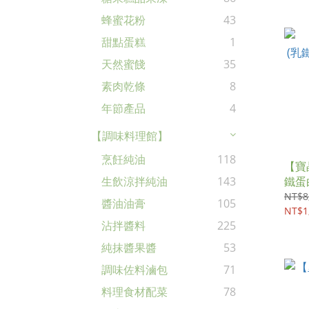
蜂蜜花粉
43
甜點蛋糕
1
天然蜜餞
35
素肉乾條
8
年節產品
4
【調味料理館】
烹飪純油
118
【寶
鐵蛋
生飲涼拌純油
143
NT$8
醬油油膏
105
NT$1
沾拌醬料
225
純抹醬果醬
53
調味佐料滷包
71
料理食材配菜
78