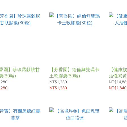
香園】珍珠露穀胱甘
【芳香園】絕倫無雙瑪卡
【健康族
(30粒)
王軟膠囊(30粒)
活性異黃酮
,280
NT$1,280
NT$14,88
,280
NT$1,280
NT$1,840