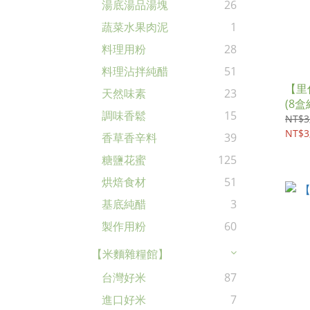
湯底湯品湯塊
26
蔬菜水果肉泥
1
料理用粉
28
料理沾拌純醋
51
【里
天然味素
23
(8盒
調味香鬆
15
NT$3
NT$3
香草香辛料
39
糖鹽花蜜
125
烘焙食材
51
基底純醋
3
製作用粉
60
【米麵雜糧館】
台灣好米
87
進口好米
7