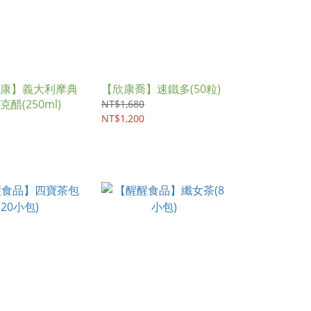
康】義大利摩典
【欣康喬】速鐵多(50粒)
醋(250ml)
NT$1,680
NT$1,200