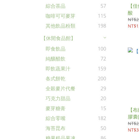
【佳
綜合茶品
57
酸
咖啡可可麥芽
115
NT$2
其他飲品粉類
198
NT$1
【休閒食品館】
即食飲品
100
純釀醋飲
72
即飲蔬果汁
159
各式餅乾
200
全榖麥片代餐
29
巧克力甜品
20
麥芽糖膏
15
【布
膠囊(
綜合零嘴
182
NT$2
海苔昆布
50
NT$3
糖果糕品果凍
86