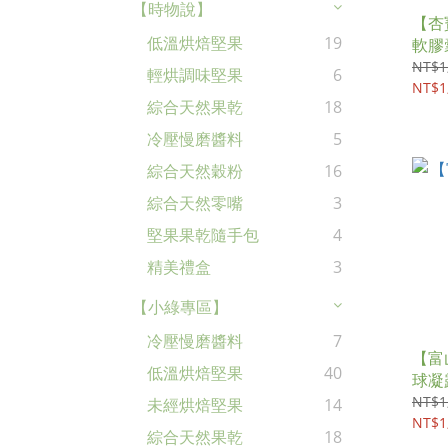
【時物說】
【杏
低溫烘焙堅果
19
軟膠囊
NT$1
輕烘調味堅果
6
NT$1
綜合天然果乾
18
冷壓慢磨醬料
5
綜合天然穀粉
16
綜合天然零嘴
3
堅果果乾隨手包
4
精美禮盒
3
【小綠專區】
冷壓慢磨醬料
7
【富
低溫烘焙堅果
40
球凝露
NT$1
未經烘焙堅果
14
NT$1
綜合天然果乾
18