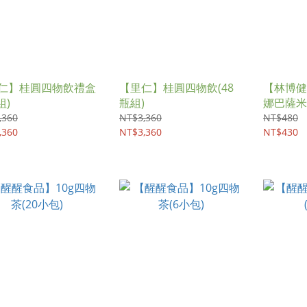
仁】桂圓四物飲禮盒
【里仁】桂圓四物飲(48
【林博健
組)
瓶組)
娜巴薩米克
,360
NT$3,360
NT$480
,360
NT$3,360
NT$430