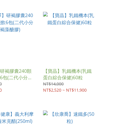
研褐膠囊240顆
【寶晶】乳鐵機本(乳鐵
6包(二代小分子
蛋白綜合保健)60粒
)
0
NT$14,000
0
NT$2,520 ~ NT$11,900