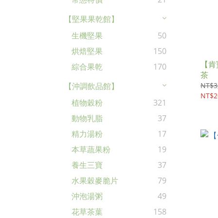
【堅果果乾館】
生機堅果
50
烘焙堅果
150
【肯
綜合果乾
170
茶
NT$3
【沖調飲品館】
NT$2
植物穀粉
321
動物乳脂
37
精力湯粉
17
本草蔬果粉
19
養生三寶
37
水果穀麥脆片
79
沖泡湯粥
49
花草茶葉
158