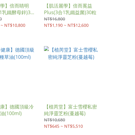
學】倍而睛明
【肌活麗學】倍而冕益
3合1乳鐵酵母鋅)30
Plus(3合1乳鐵益菌)30粒
0
NT$16,800
 ~ NT$10,800
NT$1,190 ~ NT$12,600
康】德國頂級冷
【植芮堂】富士雪櫻私密
(100ml)
純淨靈芝粉(蔓越莓)
NT$10,680
NT$645 ~ NT$5,510