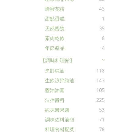
蜂蜜花粉
43
甜點蛋糕
1
天然蜜餞
35
素肉乾條
8
年節產品
4
【調味料理館】
烹飪純油
118
生飲涼拌純油
143
醬油油膏
105
沾拌醬料
225
純抹醬果醬
53
調味佐料滷包
71
料理食材配菜
78