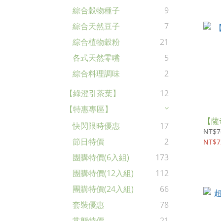
綜合穀物種子
9
綜合天然豆子
7
綜合植物穀粉
21
各式天然零嘴
5
綜合料理調味
2
【綠澄引茶葉】
12
【特惠專區】
【薩
快閃限時優惠
17
NT$7
節日特價
2
NT$7
團購特價(6入組)
173
團購特價(12入組)
112
團購特價(24入組)
66
套裝優惠
78
常態特價
21