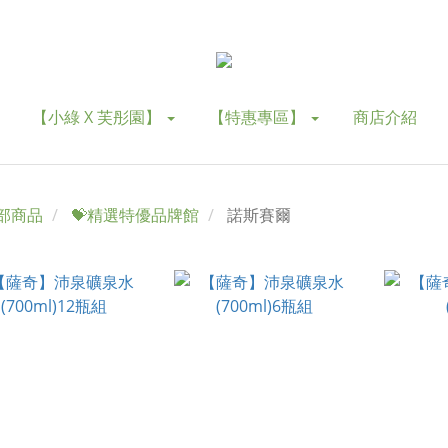
【小綠 X 芙彤園】
【特惠專區】
商店介紹
部商品
💝精選特優品牌館
諾斯賽爾