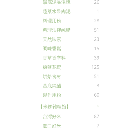
湯底湯品湯塊
26
蔬菜水果肉泥
1
料理用粉
28
料理沾拌純醋
51
天然味素
23
調味香鬆
15
香草香辛料
39
糖鹽花蜜
125
烘焙食材
51
基底純醋
3
製作用粉
60
【米麵雜糧館】
台灣好米
87
進口好米
7