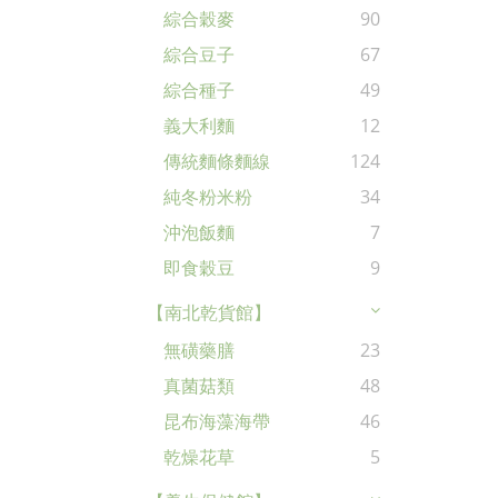
綜合穀麥
90
綜合豆子
67
綜合種子
49
義大利麵
12
傳統麵條麵線
124
純冬粉米粉
34
沖泡飯麵
7
即食穀豆
9
【南北乾貨館】
無磺藥膳
23
真菌菇類
48
昆布海藻海帶
46
乾燥花草
5