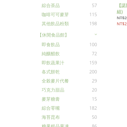
【諾
綜合茶品
57
組)
咖啡可可麥芽
115
NT$2
其他飲品粉類
198
NT$2
【休閒食品館】
即食飲品
100
純釀醋飲
72
即飲蔬果汁
159
各式餅乾
200
全榖麥片代餐
29
巧克力甜品
20
麥芽糖膏
15
綜合零嘴
182
海苔昆布
50
糖果糕品果凍
86