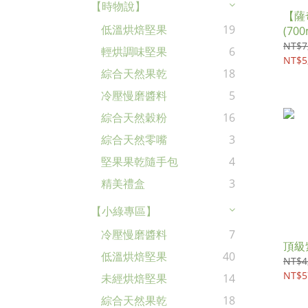
【時物說】
【薩
低溫烘焙堅果
19
(70
NT$7
輕烘調味堅果
6
NT$5
綜合天然果乾
18
冷壓慢磨醬料
5
綜合天然穀粉
16
綜合天然零嘴
3
堅果果乾隨手包
4
精美禮盒
3
【小綠專區】
冷壓慢磨醬料
7
頂級
低溫烘焙堅果
40
NT$4
NT$5
未經烘焙堅果
14
綜合天然果乾
18