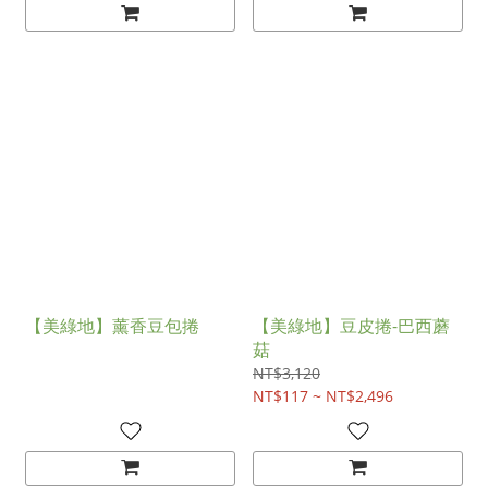
【美綠地】薰香豆包捲
【美綠地】豆皮捲-巴西蘑
菇
NT$3,120
NT$117 ~ NT$2,496