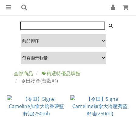
全部商品
💝精選特優品牌館
令田物產(薺藍籽)