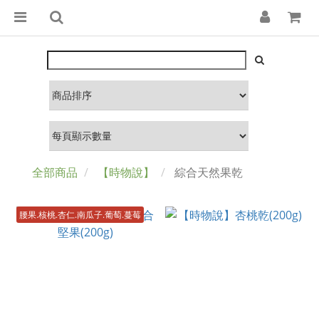
全部商品
【時物說】
綜合天然果乾
腰果.核桃.杏仁.南瓜子.葡萄.蔓莓