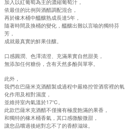
加入以紅葡萄為主的濃縮葡萄汁，
依最佳的比例與酒醋調配混合，
再於橡木桶中醞釀熟成長達5年，
隨著時間及換桶的變化，
醞釀出難以言喻的獨特芬
芳，
成就最真實的鮮果佳釀。
口感圓潤、色澤清澄、充滿果實自然甜美，
無添加任何糖份，含有天然多酚與單寧。
此外，
我們在巴薩米克酒醋製成過程中嚴格控管酒窖裡的氧
化作用及相對濕度，
並維持室內氣溫於17℃。
此款巴薩米克酒醋不僅擁有極度飽滿的果香，
和獨特的橡木桶香氣，其口感微酸微甜，
讓您品嚐過後絕對忘不了的香醇滋味。