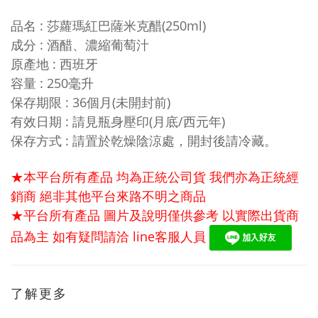
品名 : 莎蘿瑪紅巴薩米克醋(250ml)
成分
:
酒醋、濃縮葡萄汁
原產地
: 西班牙
容量
:
250毫升
保存期限
: 36
個月(未開封前)
有效日期
: 請見瓶身壓印
(月底/西元年)
保存方式
:
請置於乾燥陰涼處，開封後請冷藏。
★本平台所有產品 均為正統公司貨 我們亦為正統經
銷商 絕非其他平台來路不明之商品
★平台所有產品 圖片及說明僅供參考 以實際出貨商
品為主 如有疑問請洽
line
客服人員
了解更多