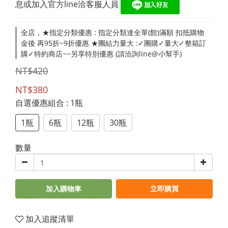
息或加入官方line洽客服人員 
全店，★指定分類優惠 : 指定分類達全單(館)滿額 扣抵購物
金後 再95折~9折優惠 ★團結力量大 :✓團購✓量大✓整箱訂
購✓特約商店~~另享特別優惠 (請洽詢line@小幫手)
NT$420
NT$380
自選優惠組合
: 1瓶
1瓶
6瓶
12瓶
30瓶
數量
加入購物車
立即購買
加入追蹤清單