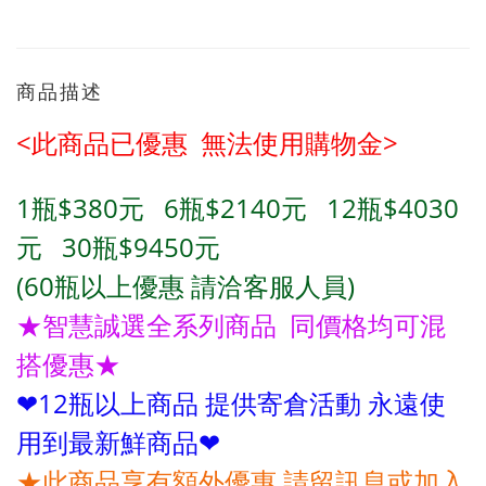
商品描述
<此商品已優惠 無法使用購物金>
1瓶$380元 6
瓶
$2140元
12
瓶
$4030
元
30
瓶
$9450
元
(60瓶
以上優惠 請洽客服人員)
★
智慧誠選全系列商品 同價格均可混
搭優惠★
❤12瓶以上商品 提供寄倉活動 永遠使
用到最新鮮商品❤
★此商品享有額外優惠 請留訊息或加入