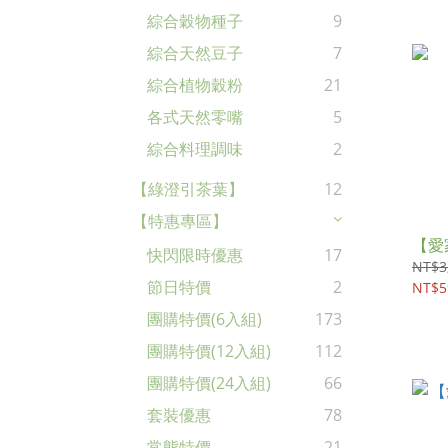
綜合穀物種子
9
綜合天然豆子
7
綜合植物穀粉
21
各式天然零嘴
5
綜合料理調味
2
【綠澄引茶葉】
12
【特惠專區】
【愛
快閃限時優惠
17
NT$3
節日特價
2
NT$5
團購特價(6入組)
173
團購特價(12入組)
112
團購特價(24入組)
66
套裝優惠
78
常態特價
21