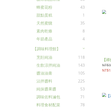
蜂蜜花粉
43
甜點蛋糕
1
天然蜜餞
35
素肉乾條
8
年節產品
4
【調味料理館】
烹飪純油
118
【祥
生飲涼拌純油
143
NT$3
NT$1
醬油油膏
105
沾拌醬料
225
純抹醬果醬
53
調味佐料滷包
71
料理食材配菜
78