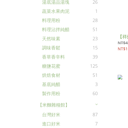
湯底湯品湯塊
26
蔬菜水果肉泥
1
料理用粉
28
料理沾拌純醋
51
【祥
天然味素
23
NT$4
調味香鬆
15
NT$1
香草香辛料
39
糖鹽花蜜
125
烘焙食材
51
基底純醋
3
製作用粉
60
【米麵雜糧館】
台灣好米
87
進口好米
7