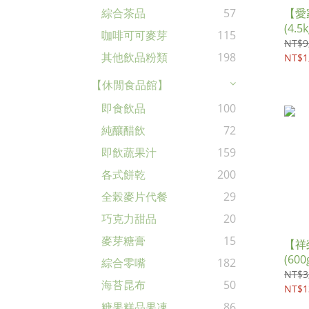
【愛
綜合茶品
57
(4.5k
咖啡可可麥芽
115
NT$9
其他飲品粉類
198
NT$1
【休閒食品館】
即食飲品
100
純釀醋飲
72
即飲蔬果汁
159
各式餅乾
200
全榖麥片代餐
29
巧克力甜品
20
麥芽糖膏
15
【祥
(600
綜合零嘴
182
NT$3
海苔昆布
50
NT$1
糖果糕品果凍
86