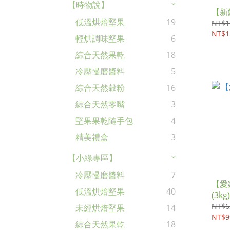
【時物說】
【新
低溫烘焙堅果
19
NT$1
NT$1
輕烘調味堅果
6
綜合天然果乾
18
冷壓慢磨醬料
5
綜合天然穀粉
16
綜合天然零嘴
3
堅果果乾隨手包
4
精美禮盒
3
【小綠專區】
冷壓慢磨醬料
7
【愛
低溫烘焙堅果
40
(3kg)
NT$6
未經烘焙堅果
14
NT$9
綜合天然果乾
18