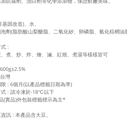
添加防腐劑、漂白劑等化學添加物，保證鮮嫩美味。
非基因改造)、水、
消泡劑(脂肪酸山梨醣脂、二氧化矽、卵磷脂、氫化棕櫚油脂
式 :
煎、煮、炒、炸、燴、滷、紅燒、煮湯等樣樣皆可
600g±2.5%
 台灣
限 : 6個月(以產品標籤日期為準)
式 : 請冷凍於-18℃以下
品(實品)外包裝標籤標示為主*
資訊 :
本產品含大豆。