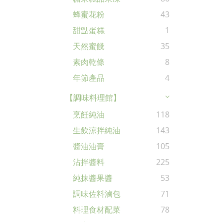
蜂蜜花粉
43
甜點蛋糕
1
天然蜜餞
35
素肉乾條
8
年節產品
4
【調味料理館】
烹飪純油
118
生飲涼拌純油
143
醬油油膏
105
沾拌醬料
225
純抹醬果醬
53
調味佐料滷包
71
料理食材配菜
78