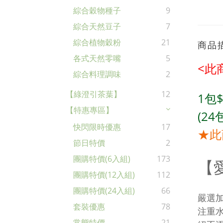
綜合穀物種子
9
綜合天然豆子
7
綜合植物穀粉
21
商品
各式天然零嘴
5
<此
綜合料理調味
2
【綠澄引茶葉】
12
1包
【特惠專區】
(24
快閃限時優惠
17
★此
節日特價
2
團購特價(6入組)
173
【
團購特價(12入組)
112
團購特價(24入組)
66
嚴選
套裝優惠
78
注重
常態特價
21