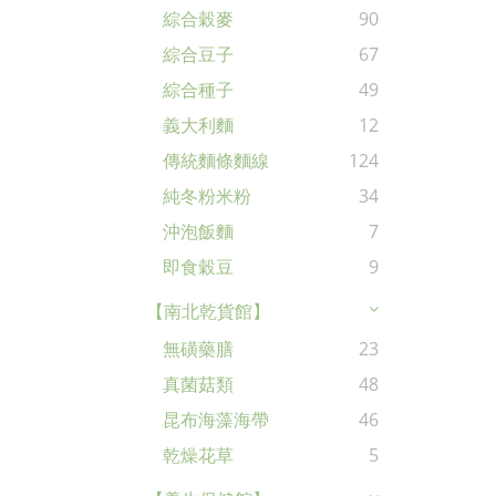
綜合穀麥
90
綜合豆子
67
綜合種子
49
義大利麵
12
傳統麵條麵線
124
純冬粉米粉
34
沖泡飯麵
7
即食穀豆
9
【南北乾貨館】
無磺藥膳
23
真菌菇類
48
昆布海藻海帶
46
乾燥花草
5