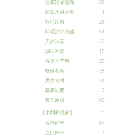
湯底湯品湯塊
26
蔬菜水果肉泥
1
料理用粉
28
料理沾拌純醋
51
天然味素
23
調味香鬆
15
香草香辛料
39
糖鹽花蜜
125
烘焙食材
51
基底純醋
3
製作用粉
60
【米麵雜糧館】
台灣好米
87
進口好米
7