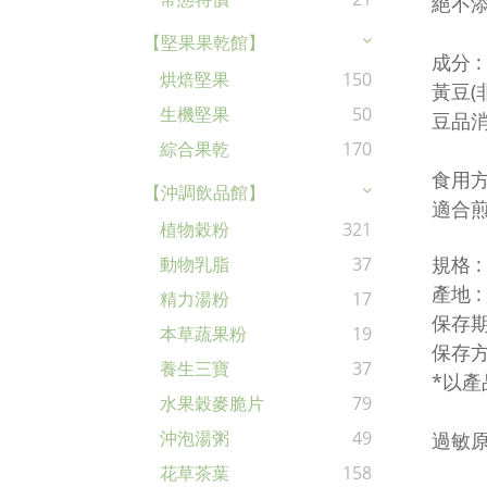
絕不
【堅果果乾館】
成分 :
烘焙堅果
150
黃豆(
生機堅果
50
豆品
綜合果乾
170
食用方
【沖調飲品館】
適合
植物穀粉
321
規格 : 
動物乳脂
37
產地 :
精力湯粉
17
保存期
本草蔬果粉
19
保存方
養生三寶
37
*以產
水果穀麥脆片
79
沖泡湯粥
49
過敏原
花草茶葉
158