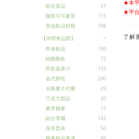
★本
綜合茶品
57
★平台
咖啡可可麥芽
115
其他飲品粉類
198
了解
【休閒食品館】
即食飲品
100
純釀醋飲
72
即飲蔬果汁
159
各式餅乾
200
全榖麥片代餐
29
巧克力甜品
20
麥芽糖膏
15
綜合零嘴
182
海苔昆布
50
糖果糕品果凍
86