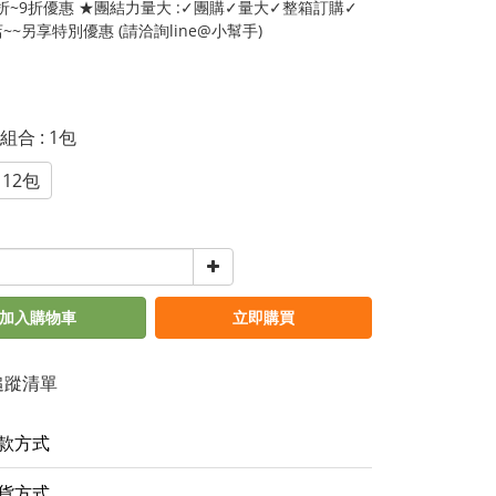
5折~9折優惠 ★團結力量大 :✓團購✓量大✓整箱訂購✓
~~另享特別優惠 (請洽詢line@小幫手)
惠組合
: 1包
12包
加入購物車
立即購買
追蹤清單
款方式
貨方式