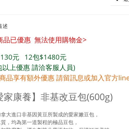
描述
商品已優惠 無法使用購物金>
$130元 12包
$1480
元
包
以上優惠 請洽客服人員)
商品享有額外優惠 請留訊息或加入官方lin
愛家康養】
非基改豆包(600g)
加拿大進口非基因黃豆所製成的愛家嫩豆包，
水質，均為第一道製程的極品豆包，