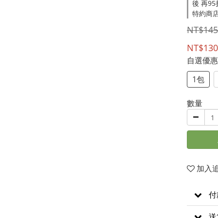
後 再9
特約商店
NT$145
NT$130
自選優
1包
數量
加入
付
送