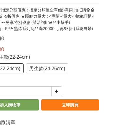
指定分類優惠 : 指定分類達全單(館)滿額 扣抵購物金
5折~9折優惠 ★團結力量大 :✓團購✓量大✓整箱訂購✓
~~另享特別優惠 (請洽詢line@小幫手)
，PP石墨烯系列商品滿20000元 再95折 (系統自帶)
40
80
生款(22-24cm)
2-24cm)
男生款(24-26cm)
加入購物車
立即購買
追蹤清單