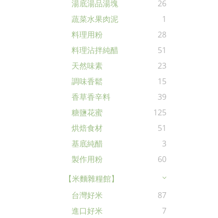
湯底湯品湯塊
26
蔬菜水果肉泥
1
料理用粉
28
料理沾拌純醋
51
天然味素
23
調味香鬆
15
香草香辛料
39
糖鹽花蜜
125
烘焙食材
51
基底純醋
3
製作用粉
60
【米麵雜糧館】
台灣好米
87
進口好米
7