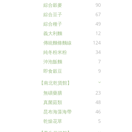
綜合穀麥
90
綜合豆子
67
綜合種子
49
義大利麵
12
傳統麵條麵線
124
純冬粉米粉
34
沖泡飯麵
7
即食穀豆
9
【南北乾貨館】
無磺藥膳
23
真菌菇類
48
昆布海藻海帶
46
乾燥花草
5