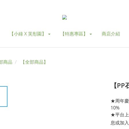
【小綠 X 芙彤園】
【特惠專區】
商店介紹
部商品
【全部商品】
【PP
★周年慶
10%
★平台上
息或加入