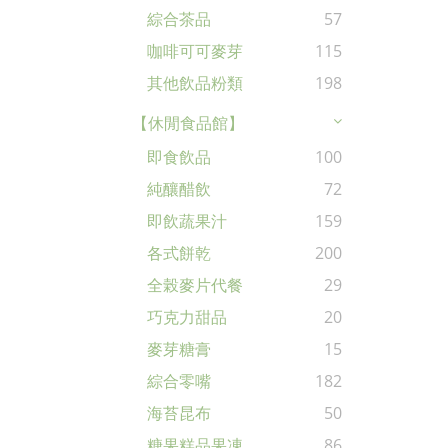
綜合茶品
57
咖啡可可麥芽
115
其他飲品粉類
198
【休閒食品館】
即食飲品
100
純釀醋飲
72
即飲蔬果汁
159
各式餅乾
200
全榖麥片代餐
29
巧克力甜品
20
麥芽糖膏
15
綜合零嘴
182
海苔昆布
50
糖果糕品果凍
86