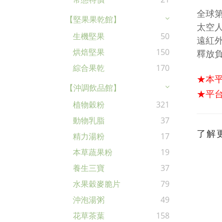
全球
【堅果果乾館】
太空
生機堅果
50
遠紅
烘焙堅果
150
釋放
綜合果乾
170
★本
【沖調飲品館】
★平台
植物穀粉
321
動物乳脂
37
了解
精力湯粉
17
本草蔬果粉
19
養生三寶
37
水果穀麥脆片
79
沖泡湯粥
49
花草茶葉
158