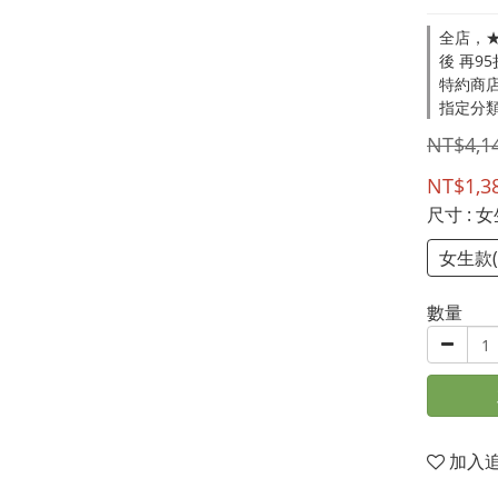
全店，★
後 再9
特約商店
指定分類
NT$4,1
NT$1,3
尺寸
: 女
女生款(2
數量
加入