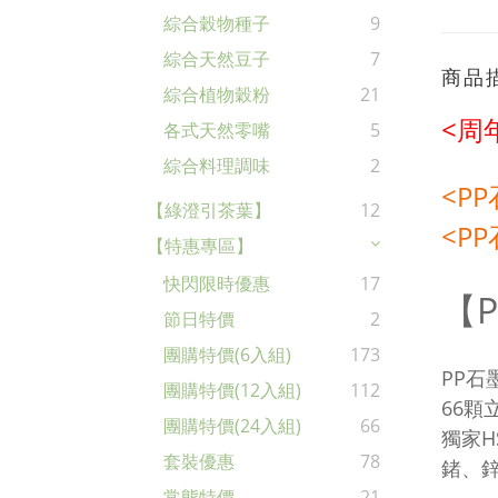
綜合穀物種子
9
綜合天然豆子
7
商品
綜合植物穀粉
21
<周
各式天然零嘴
5
綜合料理調味
2
<P
【綠澄引茶葉】
12
<
P
【特惠專區】
快閃限時優惠
17
【
節日特價
2
團購特價(6入組)
173
PP石
團購特價(12入組)
112
66顆
團購特價(24入組)
66
獨家H
套裝優惠
78
鍺、
常態特價
21