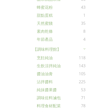
蜂蜜花粉
43
甜點蛋糕
1
天然蜜餞
35
素肉乾條
8
年節產品
4
【調味料理館】
烹飪純油
118
生飲涼拌純油
143
醬油油膏
105
沾拌醬料
225
純抹醬果醬
53
調味佐料滷包
71
料理食材配菜
78