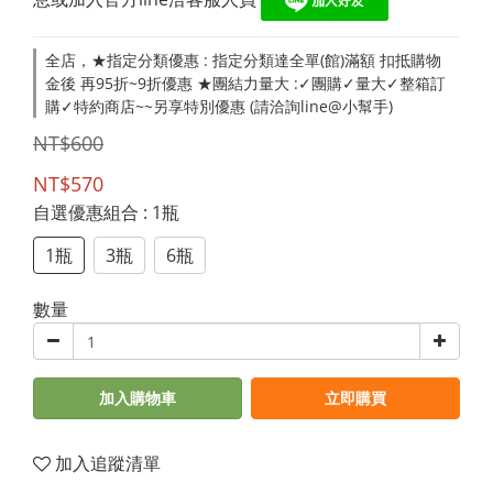
全店，★指定分類優惠 : 指定分類達全單(館)滿額 扣抵購物
金後 再95折~9折優惠 ★團結力量大 :✓團購✓量大✓整箱訂
購✓特約商店~~另享特別優惠 (請洽詢line@小幫手)
NT$600
NT$570
自選優惠組合
: 1瓶
1瓶
3瓶
6瓶
數量
加入購物車
立即購買
加入追蹤清單