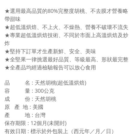
★選用最高品質的80%完整度胡桃、不去膜才營養略
帶甜味
★超低溫烘焙、不上火、不燥熱、營養不破壞不流失
★專業超低溫烘焙技術、不同於市面上高溫烘焙及炒
炸
★堅持下訂單才生產新鮮、安全、美味
★全堅果一律挑選最好品質、等級最高、形狀最完整
★全產品均經過檢驗報告可以放心食用
品 名 : 天然胡桃(超低溫烘焙)
容 量 : 300公克
成 份 :
天然胡桃
原 產 地 : 美國
產 地 : 台灣
保存期限 : 12個月(未開封)
有效日期 : 標示於外包裝上（西元年／月／日）