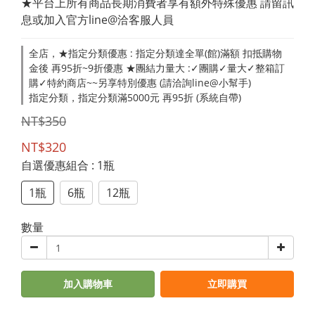
★平台上所有商品長期消費者享有額外特殊優惠 請留訊
息或加入官方line@洽客服人員
全店，★指定分類優惠 : 指定分類達全單(館)滿額 扣抵購物
金後 再95折~9折優惠 ★團結力量大 :✓團購✓量大✓整箱訂
購✓特約商店~~另享特別優惠 (請洽詢line@小幫手)
指定分類，指定分類滿5000元 再95折 (系統自帶)
NT$350
NT$320
自選優惠組合
: 1瓶
1瓶
6瓶
12瓶
數量
加入購物車
立即購買