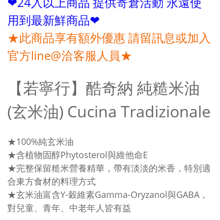
❤24入以上商品 提供寄倉活動 永遠使
用到最新鮮商品❤
★此商品享有額外優惠 請留訊息或加入
官方line@洽客服人員★
【若寧行】酷奇納 純糙米油
(玄米油) Cucina Tradizionale
★100%純玄米油
★含植物固醇Phytosterol與維他命E
★完整保留糙米營養精華，帶有淡淡的米香，特別適
合東方食材的料理方式
★玄米油富含Y-穀維素Gamma-Oryzanol與GABA，
對兒童、青年、中老年人皆有益