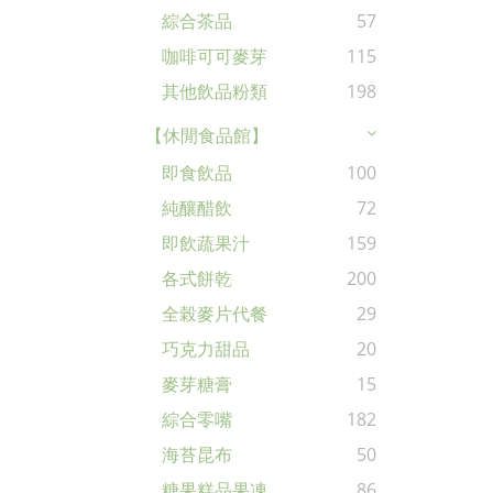
綜合茶品
57
咖啡可可麥芽
115
其他飲品粉類
198
【休閒食品館】
即食飲品
100
純釀醋飲
72
即飲蔬果汁
159
各式餅乾
200
全榖麥片代餐
29
巧克力甜品
20
麥芽糖膏
15
綜合零嘴
182
海苔昆布
50
糖果糕品果凍
86