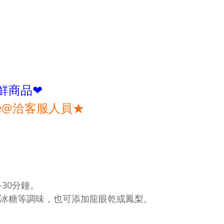
鮮商品❤
e@洽客服人員★
-30分鐘。
蜜、冰糖等調味，也可添加龍眼乾或鳳梨。
。