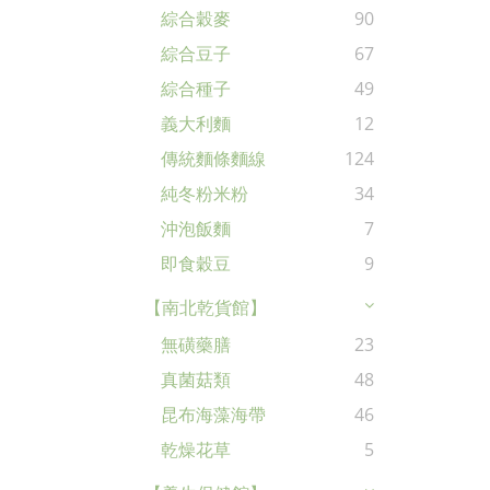
綜合穀麥
90
綜合豆子
67
綜合種子
49
義大利麵
12
傳統麵條麵線
124
純冬粉米粉
34
沖泡飯麵
7
即食穀豆
9
【南北乾貨館】
無磺藥膳
23
真菌菇類
48
昆布海藻海帶
46
乾燥花草
5