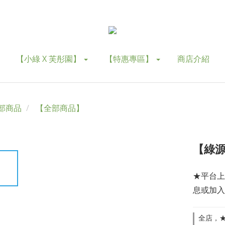
【小綠 X 芙彤園】
【特惠專區】
商店介紹
部商品
【全部商品】
【綠源
★平台上
息或加入
全店，★