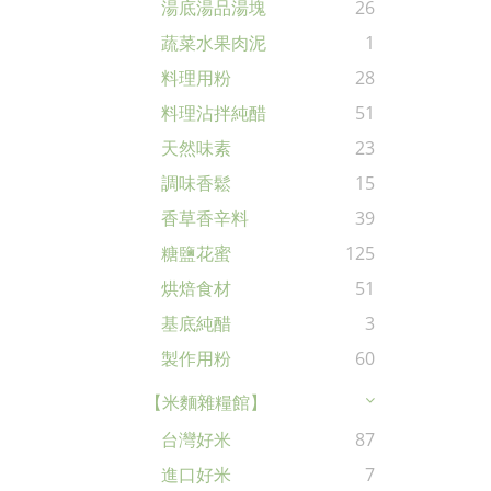
湯底湯品湯塊
26
蔬菜水果肉泥
1
料理用粉
28
料理沾拌純醋
51
天然味素
23
調味香鬆
15
香草香辛料
39
糖鹽花蜜
125
烘焙食材
51
基底純醋
3
製作用粉
60
【米麵雜糧館】
台灣好米
87
進口好米
7