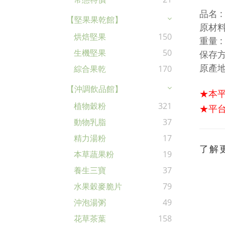
品名 
【堅果果乾館】
原材料
烘焙堅果
150
重量 :
生機堅果
50
保存方
原產地
綜合果乾
170
【沖調飲品館】
★本
植物穀粉
321
★平台
動物乳脂
37
精力湯粉
17
了解
本草蔬果粉
19
養生三寶
37
水果穀麥脆片
79
沖泡湯粥
49
花草茶葉
158