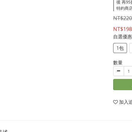
後 再9
特約商店
NT$220
NT$198
自選優
1包
數量
加入