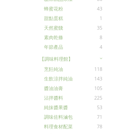
蜂蜜花粉
43
甜點蛋糕
1
天然蜜餞
35
素肉乾條
8
年節產品
4
【調味料理館】
烹飪純油
118
生飲涼拌純油
143
醬油油膏
105
沾拌醬料
225
純抹醬果醬
53
調味佐料滷包
71
料理食材配菜
78