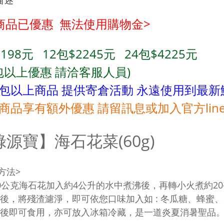
描述
商品已優惠 無法使用購物金>
198元 12包$2245元
24
包$4225元
8包以上優惠 請洽客服人員)
8包以上商品 提供寄倉活動 永遠使用到最新
商品享有額外優惠 請留訊息或加入官方lin
綠源寶】海石花菜(60g)
方法>
30公克海石花加入約4公升的水中煮沸後，再轉小火煮約20
火後，將殘渣濾淨，即可依您口味加入如 : 冬瓜糖、蜂
冷卻後即可食用，亦可放入冰箱冷藏，是一道炎夏消暑聖品