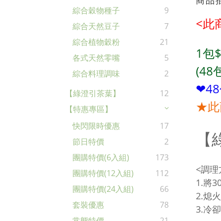
商品
綜合穀物種子
9
<此
綜合天然豆子
7
綜合植物穀粉
21
1包$
各式天然零嘴
5
(4
綜合料理調味
2
❤4
【綠澄引茶葉】
12
★此
【特惠專區】
快閃限時優惠
17
【
節日特價
2
團購特價(6入組)
173
<調理
團購特價(12入組)
112
1.將
團購特價(24入組)
66
2.熄
套裝優惠
78
3.
常態特價
21