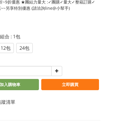
5折~9折優惠 ★團結力量大 :✓團購✓量大✓整箱訂購✓
~~另享特別優惠 (請洽詢line@小幫手)
惠組合
: 1包
12包
24包
加入購物車
立即購買
追蹤清單