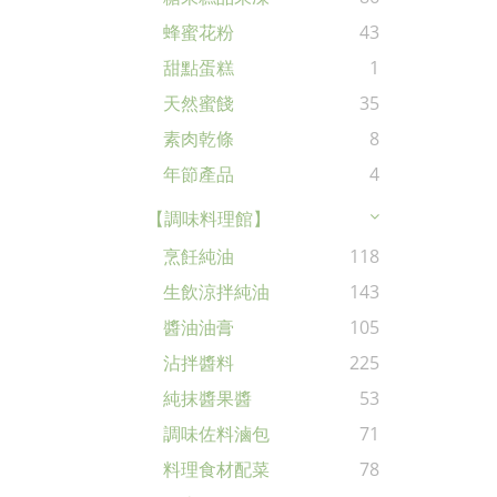
蜂蜜花粉
43
甜點蛋糕
1
天然蜜餞
35
素肉乾條
8
年節產品
4
【調味料理館】
烹飪純油
118
生飲涼拌純油
143
醬油油膏
105
沾拌醬料
225
純抹醬果醬
53
調味佐料滷包
71
料理食材配菜
78