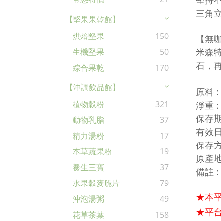
堅持
三角
【堅果果乾館】
烘焙堅果
150
【無咖
米森
生機堅果
50
石，
綜合果乾
170
【沖調飲品館】
原料 
植物穀粉
321
淨重 
保存期
動物乳脂
37
有效日
精力湯粉
17
保存方
本草蔬果粉
19
原產地
養生三寶
37
備註 
水果穀麥脆片
79
★本
沖泡湯粥
49
★平台
花草茶葉
158