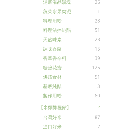
湯底湯品湯塊
26
蔬菜水果肉泥
1
料理用粉
28
料理沾拌純醋
51
天然味素
23
調味香鬆
15
香草香辛料
39
糖鹽花蜜
125
烘焙食材
51
基底純醋
3
製作用粉
60
【米麵雜糧館】
台灣好米
87
進口好米
7