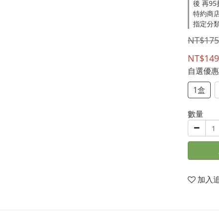
後 再9
特約商店
指定分類
NT$175
NT$149
自選優
1盒
數量
加入