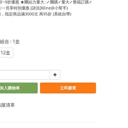
5折~9折優惠 ★團結力量大 :✓團購✓量大✓整箱訂購✓
~~另享特別優惠 (請洽詢line@小幫手)
，指定商品滿3000元 再95折 (系統自帶)
惠組合
: 1盒
12盒
加入購物車
立即購買
追蹤清單