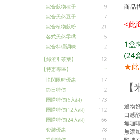
商品
綜合穀物種子
9
綜合天然豆子
7
<此
綜合植物穀粉
21
各式天然零嘴
5
1盒
綜合料理調味
2
(24
【綠澄引茶葉】
12
★此
【特惠專區】
快閃限時優惠
17
【米
節日特價
2
團購特價(6入組)
173
選物
團購特價(12入組)
112
口感
團購特價(24入組)
66
無咖
套裝優惠
78
無添
常態特價
21