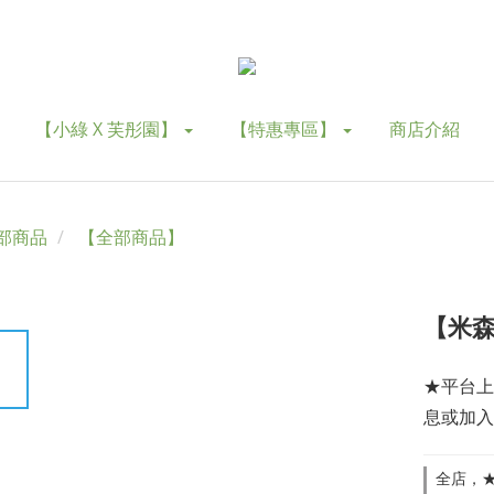
【小綠 X 芙彤園】
【特惠專區】
商店介紹
部商品
【全部商品】
【米森
★平台上
息或加入
全店，★