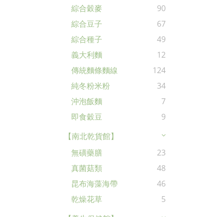
綜合穀麥
90
綜合豆子
67
綜合種子
49
義大利麵
12
傳統麵條麵線
124
純冬粉米粉
34
沖泡飯麵
7
即食穀豆
9
【南北乾貨館】
無磺藥膳
23
真菌菇類
48
昆布海藻海帶
46
乾燥花草
5