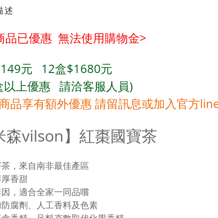
描述
商品已優惠 無法使用購物金
>
$149元
12
盒$1680元
盒
以上優惠 請洽客服人員)
商品享有額外優惠 請留訊息或加入官方lin
森vilson】紅棗國寶茶
好茶，來自南非最佳產區
醇厚香甜
啡因，適合全家一同品嚐
加防腐劑、人工香料及色素