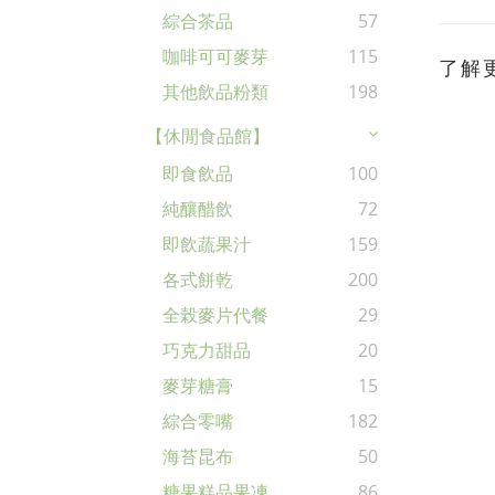
綜合茶品
57
咖啡可可麥芽
115
了解
其他飲品粉類
198
【休閒食品館】
即食飲品
100
純釀醋飲
72
即飲蔬果汁
159
各式餅乾
200
全榖麥片代餐
29
巧克力甜品
20
麥芽糖膏
15
綜合零嘴
182
海苔昆布
50
糖果糕品果凍
86