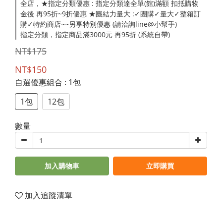
全店，★指定分類優惠 : 指定分類達全單(館)滿額 扣抵購物
金後 再95折~9折優惠 ★團結力量大 :✓團購✓量大✓整箱訂
購✓特約商店~~另享特別優惠 (請洽詢line@小幫手)
指定分類，指定商品滿3000元 再95折 (系統自帶)
NT$175
NT$150
自選優惠組合
: 1包
1包
12包
數量
加入購物車
立即購買
加入追蹤清單