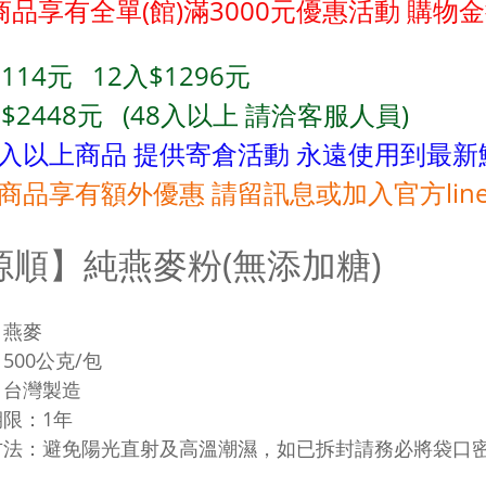
商品享有全單(館)滿3000元優惠活動
購物金
114元 12
入$1296
元
$2448
元
(48
入以上 請洽客服人員)
2入以上商品 提供寄倉活動 永遠使用到最新
商品享有額外優惠 請留訊息或加入官方lin
源順】純燕麥粉(無添加糖)
：燕麥
500公克/包
：台灣製造
限：1年
方法：避免陽光直射及高溫潮濕，如已拆封請務必將袋口