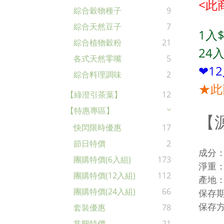
<此
綜合穀物種子
9
綜合天然豆子
7
1入$
綜合植物穀粉
21
24
入
各式天然零嘴
5
❤1
綜合料理調味
2
★此
【綠澄引茶葉】
12
【特惠專區】
【
快閃限時優惠
17
節日特價
2
成分
團購特價(6入組)
173
淨重：
團購特價(12入組)
112
產地
團購特價(24入組)
66
保存期
保存
套裝優惠
78
常態特價
21