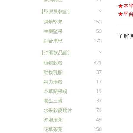
★本
【堅果果乾館】
★平台
烘焙堅果
150
生機堅果
50
了解
綜合果乾
170
【沖調飲品館】
植物穀粉
321
動物乳脂
37
精力湯粉
17
本草蔬果粉
19
養生三寶
37
水果穀麥脆片
79
沖泡湯粥
49
花草茶葉
158