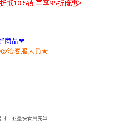
折抵10%後 再享95折優惠>
鮮商品❤
e@洽客服人員★
密封，並盡快食用完畢