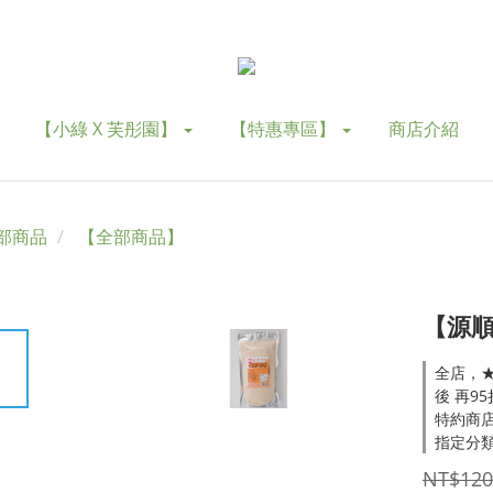
【小綠 X 芙彤園】
【特惠專區】
商店介紹
部商品
【全部商品】
【源順
全店，★
後 再9
特約商店
指定分類
NT$120