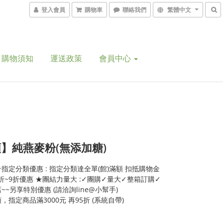
登入會員
購物車
聯絡我們
繁體中文
購物須知
運送政策
會員中心
】純燕麥粉(無添加糖)
指定分類優惠 : 指定分類達全單(館)滿額 扣抵購物金
5折~9折優惠 ★團結力量大 :✓團購✓量大✓整箱訂購✓
~~另享特別優惠 (請洽詢line@小幫手)
，指定商品滿3000元 再95折 (系統自帶)