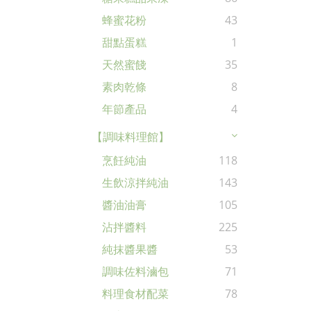
蜂蜜花粉
43
甜點蛋糕
1
天然蜜餞
35
素肉乾條
8
年節產品
4
【調味料理館】
烹飪純油
118
生飲涼拌純油
143
醬油油膏
105
沾拌醬料
225
純抹醬果醬
53
調味佐料滷包
71
料理食材配菜
78