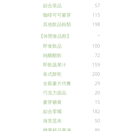
綜合茶品
57
咖啡可可麥芽
115
其他飲品粉類
198
【休閒食品館】
即食飲品
100
純釀醋飲
72
即飲蔬果汁
159
各式餅乾
200
全榖麥片代餐
29
巧克力甜品
20
麥芽糖膏
15
綜合零嘴
182
海苔昆布
50
糖果糕品果凍
86