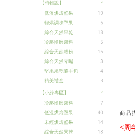
【時物說】
低溫烘焙堅果
19
輕烘調味堅果
6
綜合天然果乾
18
冷壓慢磨醬料
5
綜合天然穀粉
16
綜合天然零嘴
3
堅果果乾隨手包
4
精美禮盒
3
【小綠專區】
冷壓慢磨醬料
7
商品
低溫烘焙堅果
40
未經烘焙堅果
14
<周
綜合天然果乾
18