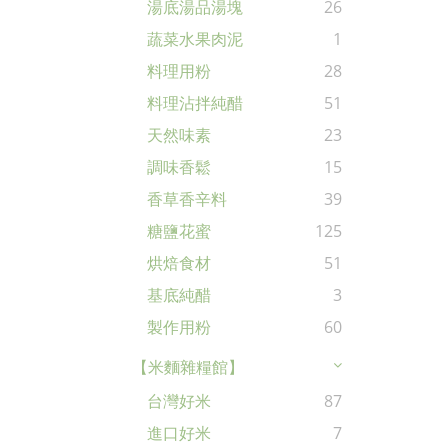
湯底湯品湯塊
26
蔬菜水果肉泥
1
料理用粉
28
料理沾拌純醋
51
天然味素
23
調味香鬆
15
香草香辛料
39
糖鹽花蜜
125
烘焙食材
51
基底純醋
3
製作用粉
60
【米麵雜糧館】
台灣好米
87
進口好米
7