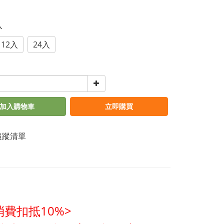
入
12入
24入
加入購物車
立即購買
追蹤清單
費扣抵10%>