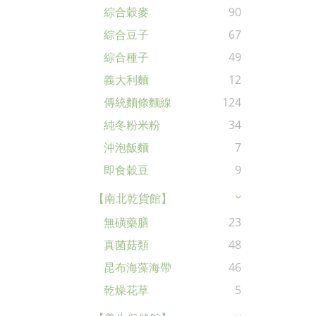
綜合穀麥
90
綜合豆子
67
綜合種子
49
義大利麵
12
傳統麵條麵線
124
純冬粉米粉
34
沖泡飯麵
7
即食穀豆
9
【南北乾貨館】
無磺藥膳
23
真菌菇類
48
昆布海藻海帶
46
乾燥花草
5