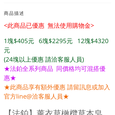
商品描述
<此商品已優惠 無法使用購物金>
1塊$405元
6
塊$2295元
12
塊$4320
元
(24塊
以上優惠 請洽客服人員)
★法鉑全系列商品 同價格均可混搭優
惠★
★此商品享有額外優惠 請留訊息或加入
官方line@洽客服人員★
【法鉑】
薰衣草橄欖草本皂