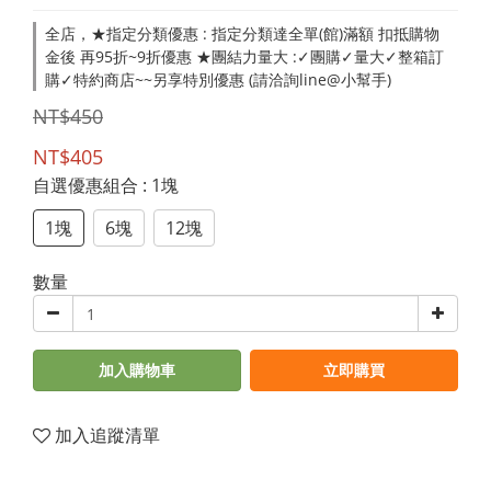
全店，★指定分類優惠 : 指定分類達全單(館)滿額 扣抵購物
金後 再95折~9折優惠 ★團結力量大 :✓團購✓量大✓整箱訂
購✓特約商店~~另享特別優惠 (請洽詢line@小幫手)
NT$450
NT$405
自選優惠組合
: 1塊
1塊
6塊
12塊
數量
加入購物車
立即購買
加入追蹤清單