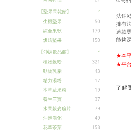
4.
【堅果果乾館】
法鉑
生機堅果
50
擁有
綜合果乾
170
這款
能夠
烘焙堅果
150
【沖調飲品館】
★本
植物穀粉
321
★平台
動物乳脂
43
精力湯粉
17
了解
本草蔬果粉
19
養生三寶
37
水果穀麥脆片
79
沖泡湯粥
49
花草茶葉
158