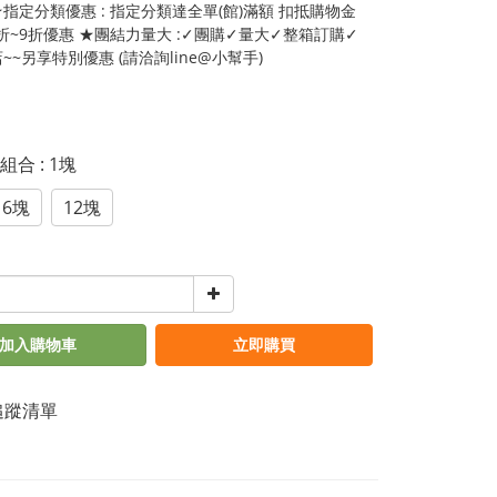
指定分類優惠 : 指定分類達全單(館)滿額 扣抵購物金
5折~9折優惠 ★團結力量大 :✓團購✓量大✓整箱訂購✓
~~另享特別優惠 (請洽詢line@小幫手)
惠組合
: 1塊
6塊
12塊
加入購物車
立即購買
追蹤清單