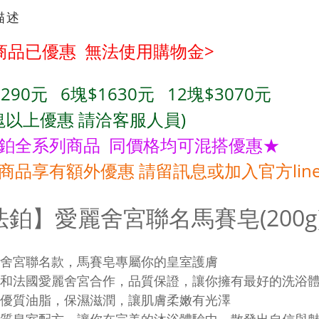
描述
商品已優惠 無法使用購物金>
290元
6
塊$1630元
12
塊$3070元
塊
以上優惠 請洽客服人員)
鉑全系列商品 同價格均可混搭優惠★
商品享有額外優惠 請留訊息或加入官方lin
法鉑】愛麗舍宮聯名馬賽皂(200g
麗舍宮聯名款，馬賽皂專屬你的皇室護膚
法鉑和法國愛麗舍宮合作，品質保證，讓你擁有最好的洗浴
精選優質油脂，保濕滋潤，讓肌膚柔嫩有光澤