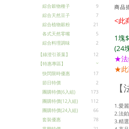
綜合穀物種子
9
商品
綜合天然豆子
7
<此
綜合植物穀粉
21
各式天然零嘴
5
1塊$
綜合料理調味
2
(24
【綠澄引茶葉】
12
★法
【特惠專區】
★此
快閃限時優惠
17
節日特價
2
【
團購特價(6入組)
173
團購特價(12入組)
112
1.愛
團購特價(24入組)
66
2.
套裝優惠
78
3.
常態特價
21