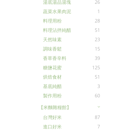
湯底湯品湯塊
26
蔬菜水果肉泥
1
料理用粉
28
料理沾拌純醋
51
天然味素
23
調味香鬆
15
香草香辛料
39
糖鹽花蜜
125
烘焙食材
51
基底純醋
3
製作用粉
60
【米麵雜糧館】
台灣好米
87
進口好米
7