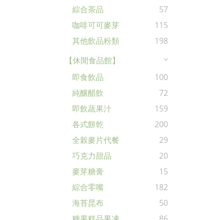
綜合茶品
57
咖啡可可麥芽
115
其他飲品粉類
198
【休閒食品館】
即食飲品
100
純釀醋飲
72
即飲蔬果汁
159
各式餅乾
200
全榖麥片代餐
29
巧克力甜品
20
麥芽糖膏
15
綜合零嘴
182
海苔昆布
50
糖果糕品果凍
86