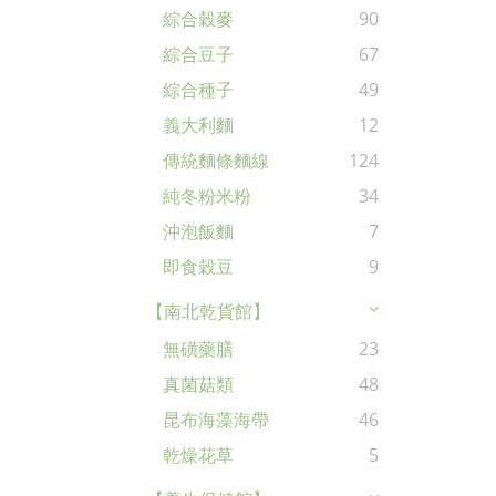
綜合穀麥
90
綜合豆子
67
綜合種子
49
義大利麵
12
傳統麵條麵線
124
純冬粉米粉
34
沖泡飯麵
7
即食穀豆
9
【南北乾貨館】
無磺藥膳
23
真菌菇類
48
昆布海藻海帶
46
乾燥花草
5