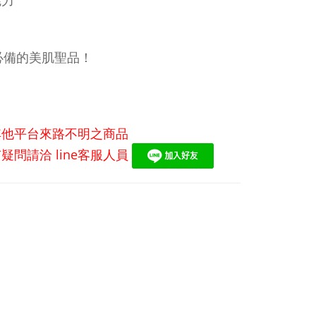
魅力
必備的美肌聖品！
。
其他平台來路不明之商品
有疑問請洽
line
客服人員