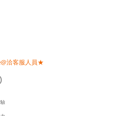
e@洽客服人員★
)
體驗