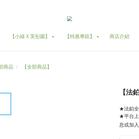
【小綠 X 芙彤園】
【特惠專區】
商店介紹
部商品
【全部商品】
【法鉑
★法鉑全
★平台上
息或加入