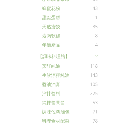
蜂蜜花粉
43
甜點蛋糕
1
天然蜜餞
35
素肉乾條
8
年節產品
4
【調味料理館】
烹飪純油
118
生飲涼拌純油
143
醬油油膏
105
沾拌醬料
225
純抹醬果醬
53
調味佐料滷包
71
料理食材配菜
78