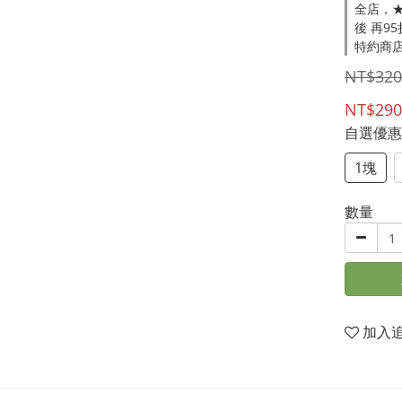
全店，★
後 再9
特約商店
NT$320
NT$290
自選優
1塊
數量
加入