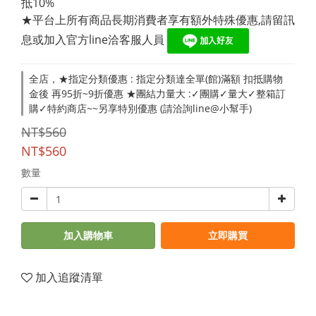
抵10%
★平台上所有商品長期消費者享有額外特殊優惠,請留訊
息或加入官方line洽客服人員 
全店，★指定分類優惠 : 指定分類達全單(館)滿額 扣抵購物
金後 再95折~9折優惠 ★團結力量大 :✓團購✓量大✓整箱訂
購✓特約商店~~另享特別優惠 (請洽詢line@小幫手)
NT$560
NT$560
數量
加入購物車
立即購買
加入追蹤清單