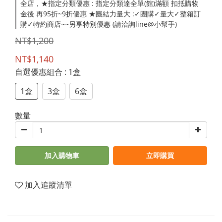
全店，★指定分類優惠 : 指定分類達全單(館)滿額 扣抵購物
金後 再95折~9折優惠 ★團結力量大 :✓團購✓量大✓整箱訂
購✓特約商店~~另享特別優惠 (請洽詢line@小幫手)
NT$1,200
NT$1,140
自選優惠組合
: 1盒
1盒
3盒
6盒
數量
加入購物車
立即購買
加入追蹤清單