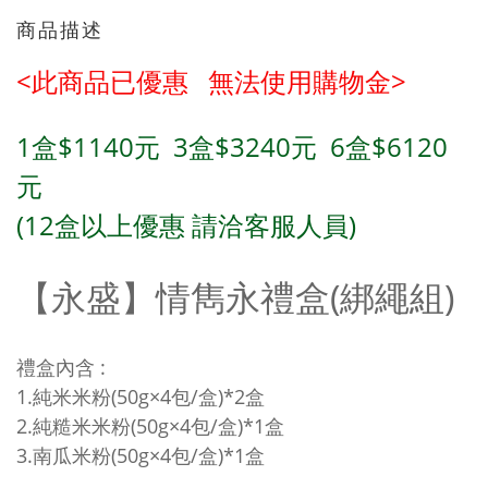
商品描述
<此商品已優惠 無法使用購物金
>
1
盒
$1140
元
3
盒
$
3240
元
6
盒
$6120
元
(12
盒以上優惠 請洽客服人員)
【永盛】情雋永禮盒(綁繩組)
禮盒內含 :
1.純米米粉(50g×4包/盒)*2盒
2.純糙米米粉
(50g×4包/盒)*1盒
3.南瓜米粉
(50g×4包/盒)*1盒