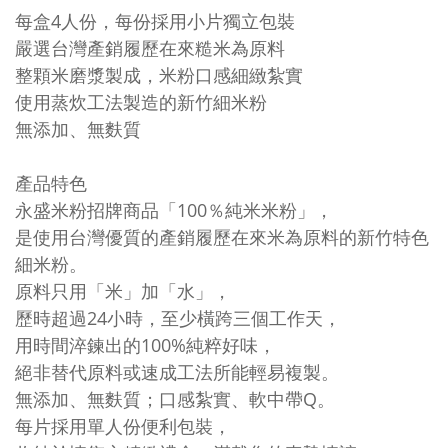
每盒4人份，每份採用小片獨立包裝
嚴選台灣產銷履歷在來糙米為原料
整顆米磨漿製成，米粉口感細緻紮實
使用蒸炊工法製造的新竹細米粉
無添加、無麩質
產品特色
永盛米粉招牌商品「100％純米米粉」，
是使用台灣優質的產銷履歷在來米為原料的新竹特色
細米粉。
原料只用「米」加「水」，
歷時超過24小時，至少橫跨三個工作天，
用時間淬鍊出的100%純粹好味，
絕非替代原料或速成工法所能輕易複製。
無添加、無麩質；口感紮實、軟中帶Q。
每片採用單人份便利包裝，