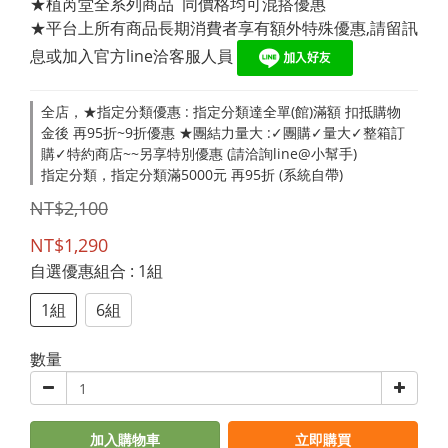
★植芮堂全系列商品  同價格均可混搭優惠
★平台上所有商品長期消費者享有額外特殊優惠,請留訊
息或加入官方line洽客服人員 
全店，★指定分類優惠 : 指定分類達全單(館)滿額 扣抵購物
金後 再95折~9折優惠 ★團結力量大 :✓團購✓量大✓整箱訂
購✓特約商店~~另享特別優惠 (請洽詢line@小幫手)
指定分類，指定分類滿5000元 再95折 (系統自帶)
NT$2,100
NT$1,290
自選優惠組合
: 1組
1組
6組
數量
加入購物車
立即購買