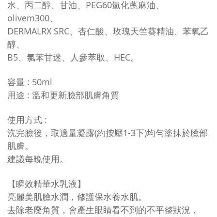
水、丙二醇、甘油、
PEG60氫化蓖麻油、
olivem300、
DERMALRX SRC、杏仁酸、
玫瑰天竺葵精油、
苯氧乙
醇、
B5、氯苯甘迷、人參萃取、HEC。
容量
: 5
0ml
用途 : 溫和更新臉部肌膚角質
使用方式 :
洗完臉後，取適量凝露(約按壓1-3下)均勻塗抹於臉部
肌膚。
建議每晚使用。
【
瞬效精華水乳液
】
亮麗美肌臉水潤，修護保水養水肌。
去除老廢角質，會產生眼睛看不到的不平整狀況，