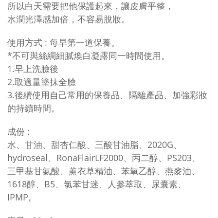
所以白天需要把他保護起來，讓皮膚平整，
水潤光澤感加倍，不容易脫妝。
使用方式 : 每早第一道保養。
*不可與絲綢細膩煥白凝露同一時間使用。
1.早上洗臉後
2.取適量塗抹全臉
3.後續使用自己常用的保養品、隔離產品、加強彩妝
的持續時間。
成份
:
水、甘油、甜杏仁酸、三酸甘油脂、2020G、
hydroseal、RonaFlairLF2000、
丙二醇、PS203、
三甲基甘氨酸、薰衣草精油
、
苯氧乙醇、燕麥油、
1618醇、
B5、氯苯甘迷、人參萃取、尿囊素、
IPMP。