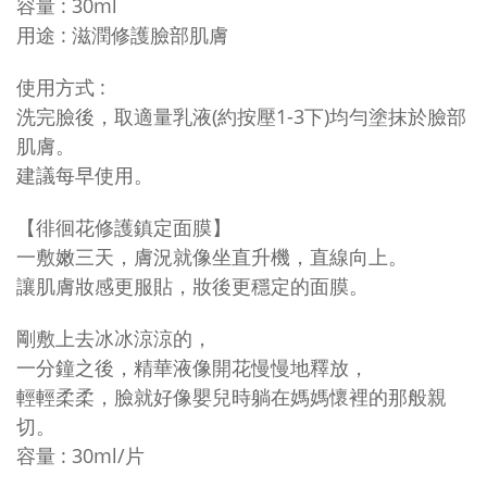
容量
: 3
0ml
用途 : 滋潤修護臉部肌膚
使用方式 :
洗完臉後，取適量乳液(約按壓1-3下)均勻塗抹於臉部
肌膚。
建議每早使用。
【
徘徊花修護鎮定面膜
】
一敷嫩三天，膚況就像坐直升機，直線向上。
讓肌膚妝感更服貼，妝後更穩定的面膜。
剛敷上去冰冰涼涼的，
一分鐘之後，精華液像開花慢慢地釋放，
輕輕柔柔，
臉就好像嬰兒時躺在媽媽懷裡的那般親
切。
容量 : 30ml/片