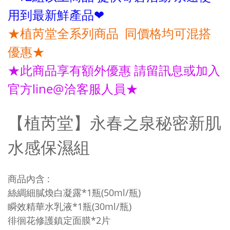
用到最新鮮產品❤
★
植芮堂全系列商品 同價格均可混搭
優惠★
★此商品享有額外優惠 請留訊息或加入
官方line@洽客服人員★
【植芮堂】永春之泉秘密新肌
水感保濕組
商品內含 :
絲綢細膩煥白凝露*1瓶(50ml/瓶)
瞬效精華水乳液*1瓶(30ml/瓶)
徘徊花修護鎮定面膜*2片