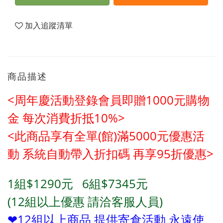
加入追蹤清單
商品描述
<周年慶活動登錄會員即贈1000元購物
金
每次消費折抵10%>
<此商品享有全單(館)滿5000元優惠活
動
系統自動帶入折扣碼 再享95折優惠>
1組$1290元
6
組
$7345元
(12
組
以上優惠 請洽客服人員)
❤12組以上商品 提供寄倉活動 永遠使