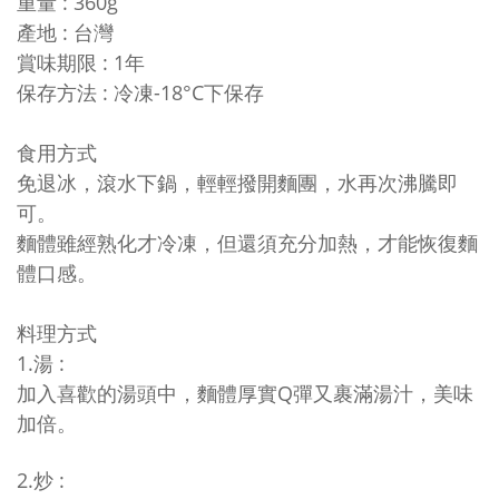
重量 : 360g
產地 : 台灣
賞味期限 : 1年
保存方法 : 冷凍-18°C下保存
食用方式
免退冰，滾水下鍋，輕輕撥開麵團，水再次沸騰即
可。
麵體雖經熟化才冷凍，但還須充分加熱，才能恢復麵
體口感。
料理方式
1.湯 :
加入喜歡的湯頭中，麵體厚實Q彈又裹滿湯汁，美味
加倍。
2.炒 :