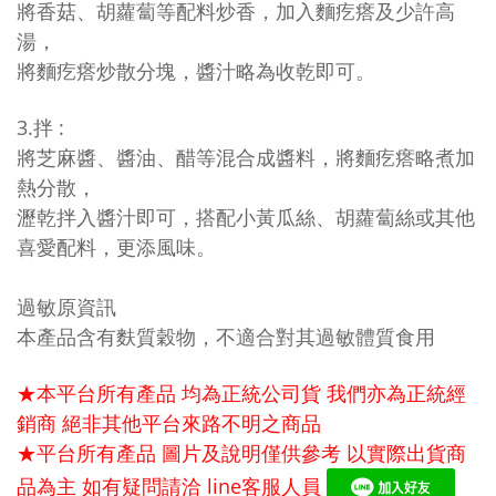
將香菇、胡蘿蔔等配料炒香，加入麵疙瘩及少許高
湯，
將麵疙瘩炒散分塊，醬汁略為收乾即可。
3.拌 :
將芝麻醬、醬油、醋等混合成醬料，將麵疙瘩略煮加
熱分散，
瀝乾拌入醬汁即可，搭配小黃瓜絲、胡蘿蔔絲或其他
喜愛配料，更添風味。
過敏原資訊
本產品含有麩質穀物，不適合對其過敏體質食用
★本平台所有產品 均為正統公司貨 我們亦為正統經
銷商 絕非其他平台來路不明之商品
★平台所有產品 圖片及說明僅供參考 以實際出貨商
品為主 如有疑問請洽
line
客服人員