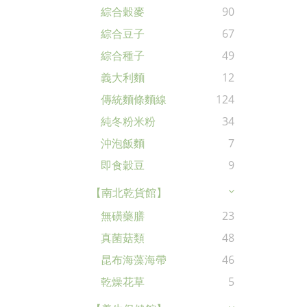
綜合穀麥
90
綜合豆子
67
綜合種子
49
義大利麵
12
傳統麵條麵線
124
純冬粉米粉
34
沖泡飯麵
7
即食穀豆
9
【南北乾貨館】
無磺藥膳
23
真菌菇類
48
昆布海藻海帶
46
乾燥花草
5