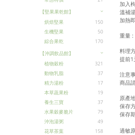
加入
溫補
【堅果果乾館】
加熱
烘焙堅果
150
生機堅果
50
重量 :
綜合果乾
170
料理方
【沖調飲品館】
提前1
植物穀粉
321
動物乳脂
37
注意事
商品
精力湯粉
17
本草蔬果粉
19
原產地
養生三寶
37
保存方
水果穀麥脆片
79
保存期
沖泡湯粥
49
過敏
花草茶葉
158