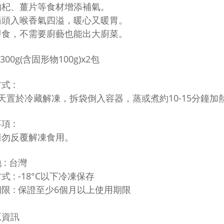
枸杞、薑片等食材增添補氣
。
湯頭入喉香氣四溢，暖心又暖胃
。
即食，不需要廚藝也能出大廚菜
。
 300g(含固形物100g)x2包
式 :
天置於冷藏解凍，拆袋倒入容器，蒸或煮約10-15分鐘加
項 :
請勿反覆解凍食用。
 : 台灣
式 : -18°C以下冷凍保存
限 : 保證至少6個月以上使用期限
原資訊