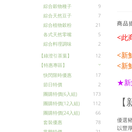
綜合穀物種子
9
綜合天然豆子
7
商品
綜合植物穀粉
21
各式天然零嘴
5
<此
綜合料理調味
2
<新
【綠澄引茶葉】
12
<新
【特惠專區】
快閃限時優惠
17
★新
節日特價
2
團購特價(6入組)
173
【
團購特價(12入組)
112
團購特價(24入組)
66
優選
套裝優惠
78
以豐
常態特價
21