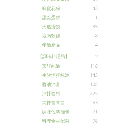
蜂蜜花粉
43
甜點蛋糕
1
天然蜜餞
35
素肉乾條
8
年節產品
4
【調味料理館】
烹飪純油
118
生飲涼拌純油
143
醬油油膏
105
沾拌醬料
225
純抹醬果醬
53
調味佐料滷包
71
料理食材配菜
78