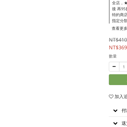
全店，★
後 再9
特約商店
指定分
查看更
NT$410
NT$369
數量
加入
付
送