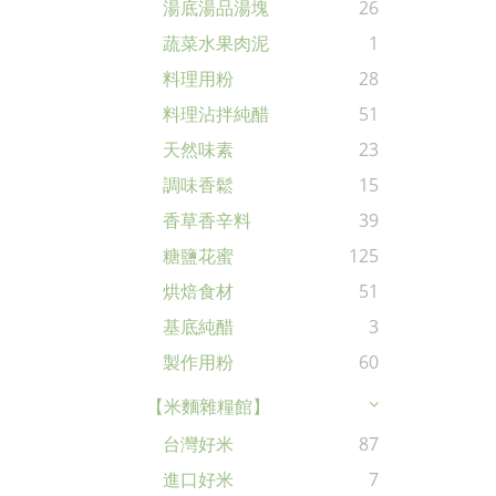
湯底湯品湯塊
26
蔬菜水果肉泥
1
料理用粉
28
料理沾拌純醋
51
天然味素
23
調味香鬆
15
香草香辛料
39
糖鹽花蜜
125
烘焙食材
51
基底純醋
3
製作用粉
60
【米麵雜糧館】
台灣好米
87
進口好米
7