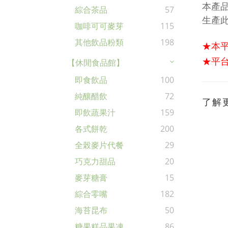
本產
綜合茶品
57
生產
咖啡可可麥芽
115
其他飲品粉類
198
★本
★平台
【休閒食品館】
即食飲品
100
純釀醋飲
72
了解
即飲蔬果汁
159
各式餅乾
200
全榖麥片代餐
29
巧克力甜品
20
麥芽糖膏
15
綜合零嘴
182
海苔昆布
50
糖果糕品果凍
86