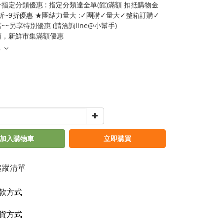
指定分類優惠 : 指定分類達全單(館)滿額 扣抵購物金
5折~9折優惠 ★團結力量大 :✓團購✓量大✓整箱訂購✓
~~另享特別優惠 (請洽詢line@小幫手)
類，新鮮市集滿額優惠
多
加入購物車
立即購買
追蹤清單
款方式
貨方式