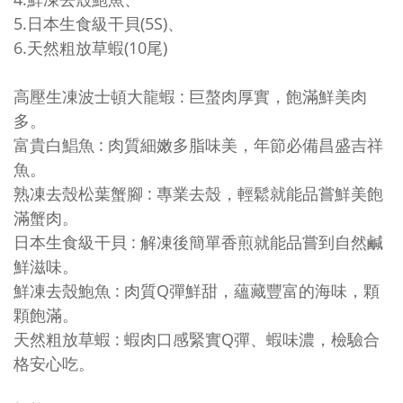
5.日本生食級干貝(5S)、
6.天然粗放草蝦(10尾)
高壓生凍波士頓大龍蝦 : 巨螯肉厚實，飽滿鮮美肉
多。
富貴白鯧魚 : 肉質細嫩多脂味美，年節必備昌盛吉祥
魚。
熟凍去殼松葉蟹腳 : 專業去殼，輕鬆就能品嘗鮮美飽
滿蟹肉。
日本生食級干貝 : 解凍後簡單香煎就能品嘗到自然鹹
鮮滋味。
鮮凍去殼鮑魚 : 肉質Q彈鮮甜，蘊藏豐富的海味，顆
顆飽滿。
天然粗放草蝦 :
蝦肉口感緊實Q彈、蝦味濃，檢驗合
格安心吃。