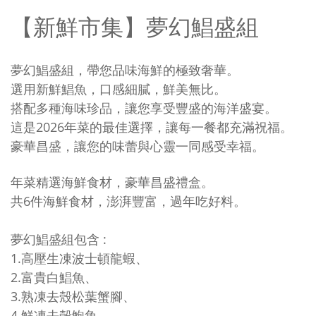
【新鮮市集】夢幻鯧盛組
夢幻鯧盛組，帶您品味海鮮的極致奢華。
選用新鮮鯧魚，口感細膩，鮮美無比。
搭配多種海味珍品，讓您享受豐盛的海洋盛宴。
這是2026年菜的最佳選擇，讓每一餐都充滿祝福。
豪華昌盛，讓您的味蕾與心靈一同感受幸福。
年菜精選海鮮食材，豪華昌盛禮盒。
共6件海鮮食材，澎湃豐富，過年吃好料。
夢幻鯧盛
組包含 :
1.高壓生凍波士頓龍蝦、
2.富貴白鯧魚、
3.熟凍去殼松葉蟹腳、
4.鮮凍去殼鮑魚、