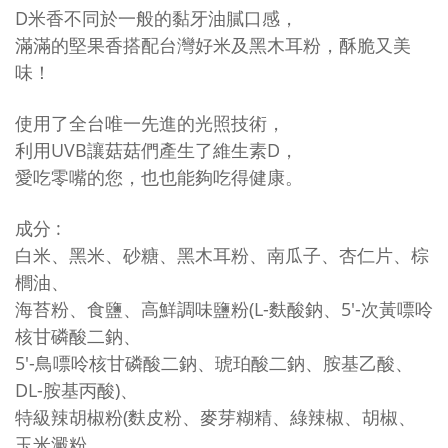
D米香不同於一般的黏牙油膩口感，
滿滿的堅果香搭配台灣好米及黑木耳粉，酥脆又美
味！
使用了全台唯一先進的光照技術，
利用UVB讓菇菇們產生了維生素D，
愛吃零嘴的您，也也能夠吃得健康。
成分 :
白米、黑米、砂糖、黑木耳粉、南瓜子、杏仁片、棕
櫚油、
海苔粉、食鹽、高鮮調味鹽粉(
L-麩酸鈉、5'-次黃嘌呤
核甘磷酸二鈉
、
5'-鳥嘌呤核甘磷酸二鈉、琥珀酸二鈉、胺基乙酸、
DL-胺基丙酸)、
特級辣胡椒粉(麩皮粉、麥芽糊精、綠辣椒、胡椒、
玉米澱粉、