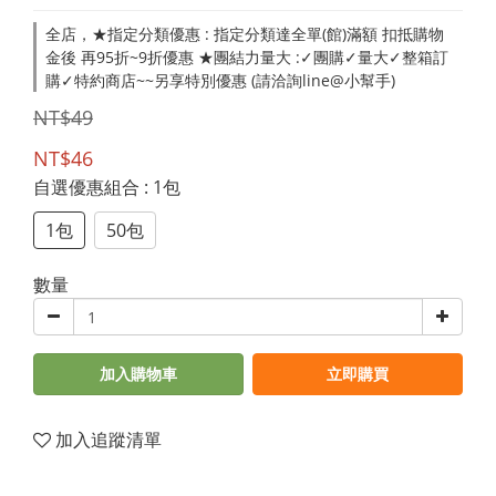
全店，★指定分類優惠 : 指定分類達全單(館)滿額 扣抵購物
金後 再95折~9折優惠 ★團結力量大 :✓團購✓量大✓整箱訂
購✓特約商店~~另享特別優惠 (請洽詢line@小幫手)
NT$49
NT$46
自選優惠組合
: 1包
1包
50包
數量
加入購物車
立即購買
加入追蹤清單