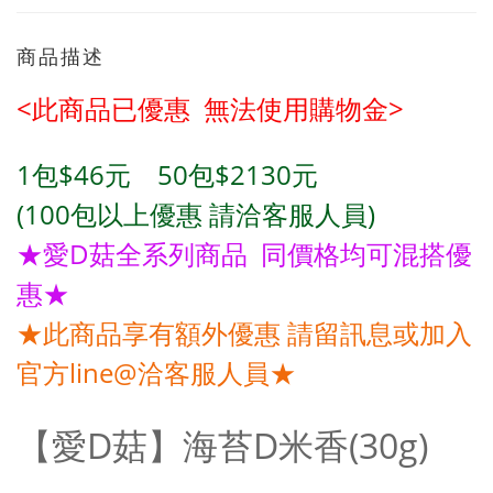
商品描述
<此商品已優惠 無法使用購物金>
1包$46元
50包
$2130
元
(100包
以上優惠 請洽客服人員)
★愛D菇
全系列商品 同價格均可混搭優
惠★
★此商品享有額外優惠 請留訊息或加入
官方line@洽客服人員★
【愛D菇
】海苔D米香(30g)