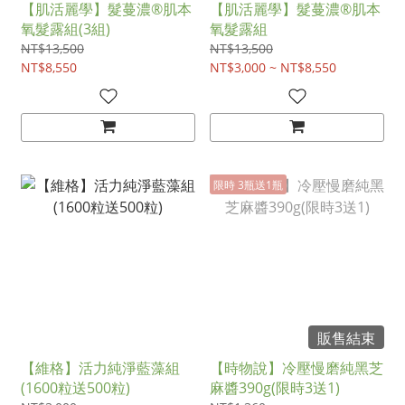
【肌活麗學】髮蔓濃®肌本
【肌活麗學】髮蔓濃®肌本
氧髮露組(3組)
氧髮露組
NT$13,500
NT$13,500
NT$8,550
NT$3,000 ~ NT$8,550
限時 3瓶送1瓶
販售結束
【維格】活力純淨藍藻組
【時物說】冷壓慢磨純黑芝
(1600粒送500粒)
麻醬390g(限時3送1)