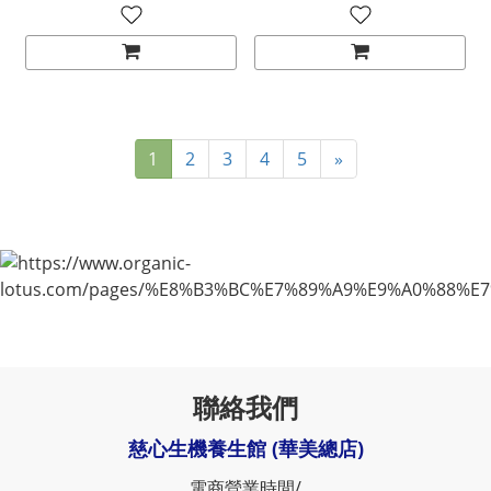
1
2
3
4
5
»
聯絡我們
慈心生機養生館 (華美總店)
電商營業時間/