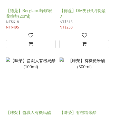
【德蔻】Bergland蜂膠喉
【德蔻】DM男仕3刃剃鬚
嚨噴劑(20ml)
刀
NT$618
NT$315
NT$495
NT$250
【味榮】醬職人有機烏醋
【味榮】有機糙米醋