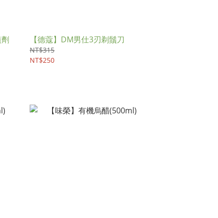
噴劑
【德蔻】DM男仕3刃剃鬚刀
NT$315
NT$250