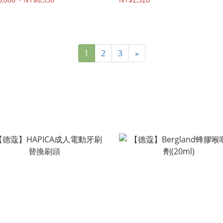
1
2
3
»