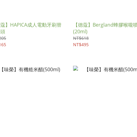
蔻】HAPICA成人電動牙刷替
【德蔻】Bergland蜂膠喉嚨
刷頭
(20ml)
205
NT$618
165
NT$495