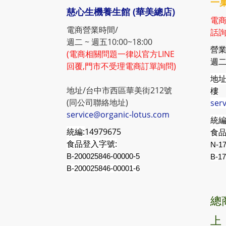
一菓
慈心生機養生館 (華美總店)
電商
電商營業時間/
話詢
週二 ~ 週五10:00~18:00
營業
(電商相關問題一律以官方LINE
週二 
回覆,門市不受理電商訂單詢問)
地址
地址/台中市西區華美街212號
樓
(同公司聯絡地址)
ser
service@organic-lotus.com
統編
統編:
14979675
食品
食品登入字號:
N-17
B-200025846-00000-5
B-
17
B-200025846-00001-6
總
上