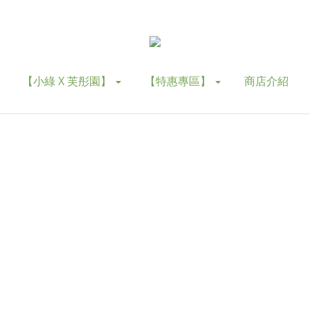
【小綠 X 芙彤園】
【特惠專區】
商店介紹