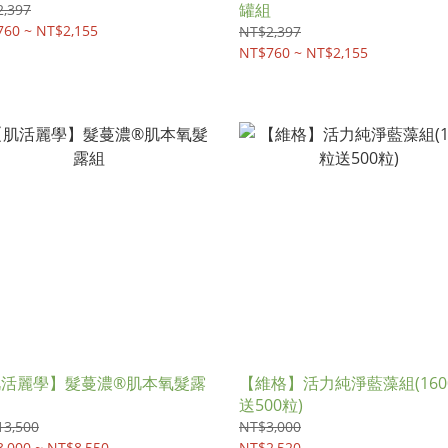
罐組
,397
60 ~ NT$2,155
NT$2,397
NT$760 ~ NT$2,155
肌活麗學】髮蔓濃®肌本氧髮露
【維格】活力純淨藍藻組(160
送500粒)
13,500
NT$3,000
,000 ~ NT$8,550
NT$2,520