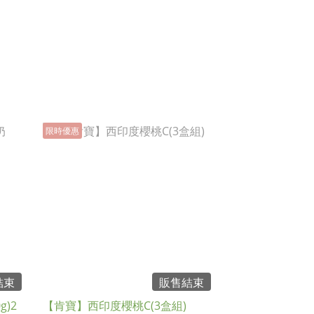
限時優惠
結束
販售結束
)2
【肯寶】西印度櫻桃C(3盒組)