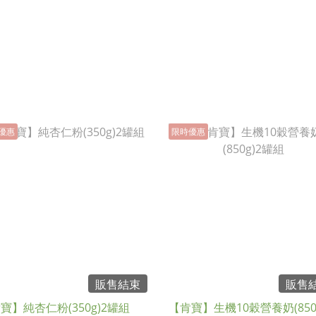
優惠
限時優惠
販售結束
販售
寶】純杏仁粉(350g)2罐組
【肯寶】生機10穀營養奶(850g