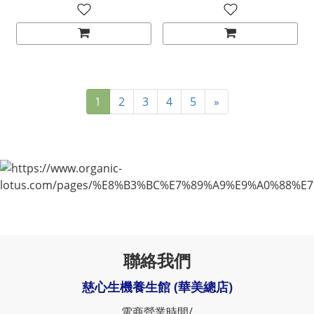
1
2
3
4
5
»
聯絡我們
慈心生機養生館 (華美總店)
電商營業時間/