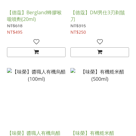
【德蔻】Bergland蜂膠喉
【德蔻】DM男仕3刃剃鬚
嚨噴劑(20ml)
刀
NT$618
NT$315
NT$495
NT$250
【味榮】醬職人有機烏醋
【味榮】有機糙米醋