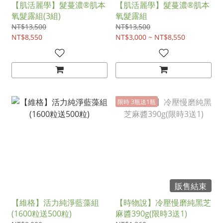
【肌活麗學】髮蔓濃®肌本
【肌活麗學】髮蔓濃®肌本
氧髮露組(3組)
氧髮露組
NT$13,500
NT$13,500
NT$8,550
NT$3,000 ~ NT$8,550
限時 3瓶送1瓶
販售結束
【維格】活力純淨藍藻組
【時物說】冷壓慢磨純黑芝
(1600粒送500粒)
麻醬390g(限時3送1)