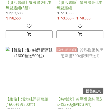
【肌活麗學】髮蔓濃®肌本
【肌活麗學】髮蔓濃®肌本
氧髮露組(3組)
氧髮露組
NT$13,500
NT$13,500
NT$8,550
NT$3,000 ~ NT$8,550
限時 3瓶送1瓶
販售結束
【維格】活力純淨藍藻組
【時物說】冷壓慢磨純黑芝
(1600粒送500粒)
麻醬390g(限時3送1)