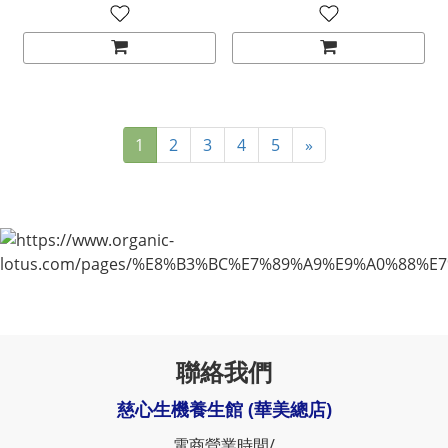
1
2
3
4
5
»
聯絡我們
慈心生機養生館 (華美總店)
電商營業時間/