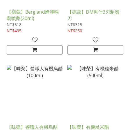
【德蔻】Bergland蜂膠喉
【德蔻】DM男仕3刃剃鬚
嚨噴劑(20ml)
刀
NT$618
NT$315
NT$495
NT$250
【味榮】醬職人有機烏醋
【味榮】有機糙米醋