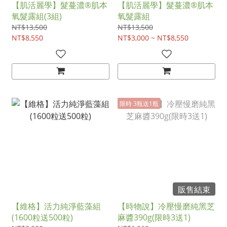
【肌活麗學】髮蔓濃®肌本
【肌活麗學】髮蔓濃®肌本
氧髮露組(3組)
氧髮露組
NT$13,500
NT$13,500
NT$8,550
NT$3,000 ~ NT$8,550
限時 3瓶送1瓶
販售結束
【維格】活力純淨藍藻組
【時物說】冷壓慢磨純黑芝
(1600粒送500粒)
麻醬390g(限時3送1)