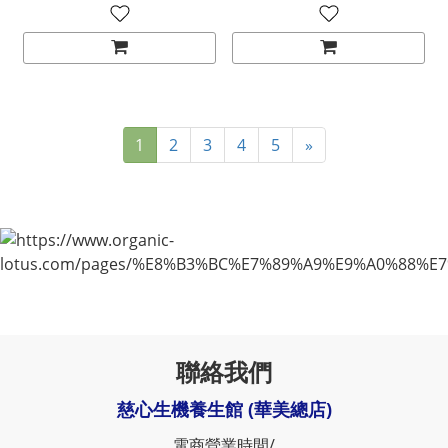
1
2
3
4
5
»
聯絡我們
慈心生機養生館 (華美總店)
電商營業時間/