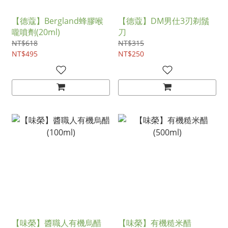
【德蔻】Bergland蜂膠喉
【德蔻】DM男仕3刃剃鬚
嚨噴劑(20ml)
刀
NT$618
NT$315
NT$495
NT$250
【味榮】醬職人有機烏醋
【味榮】有機糙米醋