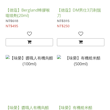
【德蔻】Bergland蜂膠喉
【德蔻】DM男仕3刃剃鬚
嚨噴劑(20ml)
刀
NT$618
NT$315
NT$495
NT$250
【味榮】醬職人有機烏醋
【味榮】有機糙米醋