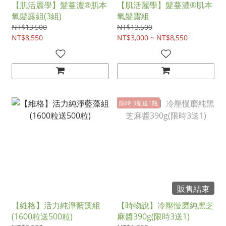
【肌活麗學】髮蔓濃®肌本
【肌活麗學】髮蔓濃®肌本
氧髮露組(3組)
氧髮露組
NT$13,500
NT$13,500
NT$8,550
NT$3,000 ~ NT$8,550
限時 3瓶送1瓶
販售結束
【維格】活力純淨藍藻組
【時物說】冷壓慢磨純黑芝
(1600粒送500粒)
麻醬390g(限時3送1)