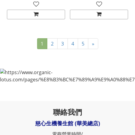
1
2
3
4
5
»
聯絡我們
慈心生機養生館 (華美總店)
電商營業時間/