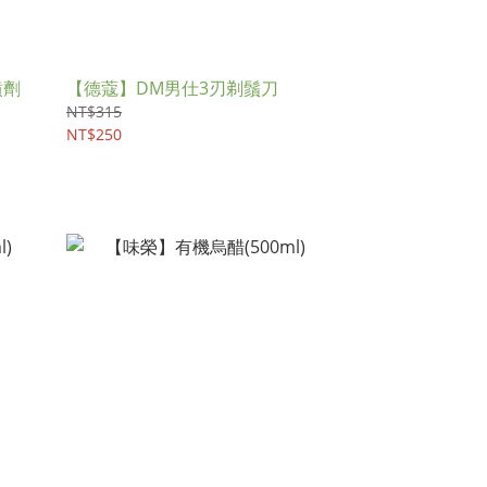
噴劑
【德蔻】DM男仕3刃剃鬚刀
NT$315
NT$250