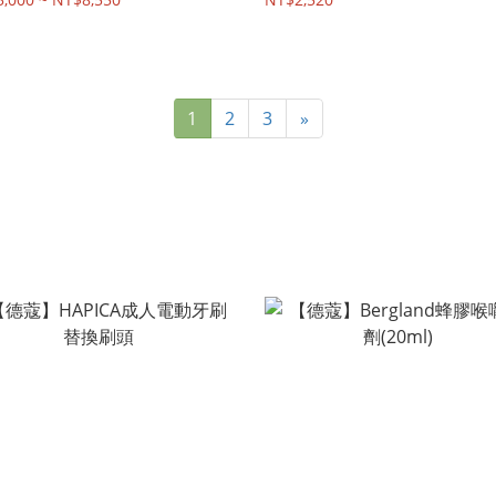
1
2
3
»