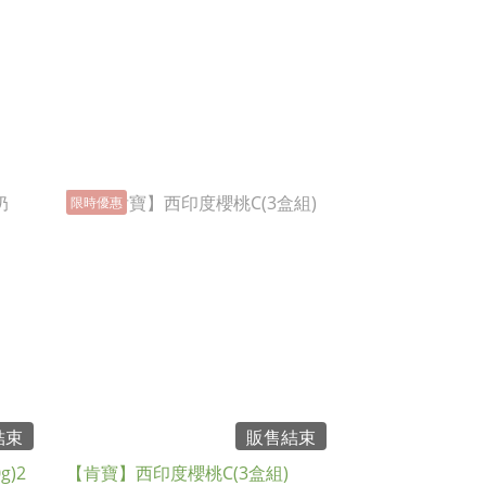
限時優惠
結束
販售結束
)2
【肯寶】西印度櫻桃C(3盒組)