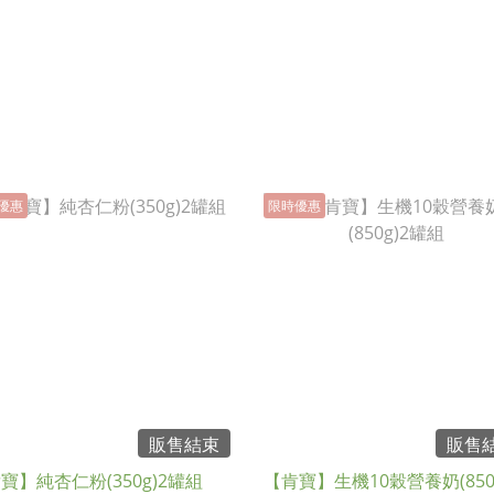
優惠
限時優惠
販售結束
販售
寶】純杏仁粉(350g)2罐組
【肯寶】生機10穀營養奶(850g