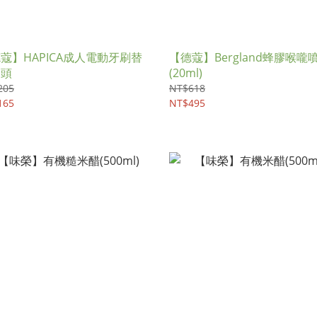
蔻】HAPICA成人電動牙刷替
【德蔻】Bergland蜂膠喉嚨
刷頭
(20ml)
205
NT$618
165
NT$495