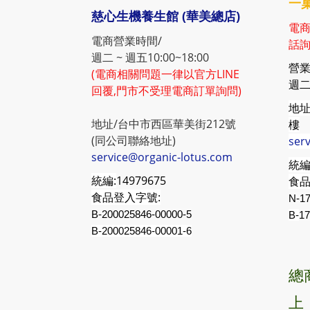
一菓
慈心生機養生館 (華美總店)
電商
電商營業時間/
話詢
週二 ~ 週五10:00~18:00
營業
(電商相關問題一律以官方LINE
週二 
回覆,門市不受理電商訂單詢問)
地址
地址/台中市西區華美街212號
樓
(同公司聯絡地址)
ser
service@organic-lotus.com
統編
統編:
14979675
食品
食品登入字號:
N-17
B-200025846-00000-5
B-
17
B-200025846-00001-6
總
上