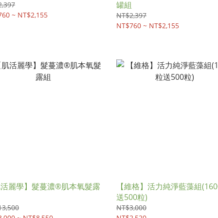
罐組
,397
60 ~ NT$2,155
NT$2,397
NT$760 ~ NT$2,155
肌活麗學】髮蔓濃®肌本氧髮露
【維格】活力純淨藍藻組(160
送500粒)
13,500
NT$3,000
,000 ~ NT$8,550
NT$2,520