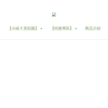
【小綠 X 芙彤園】
【特惠專區】
商店介紹