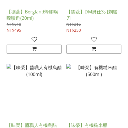
【德蔻】Bergland蜂膠喉
【德蔻】DM男仕3刃剃鬚
嚨噴劑(20ml)
刀
NT$618
NT$315
NT$495
NT$250
【味榮】醬職人有機烏醋
【味榮】有機糙米醋