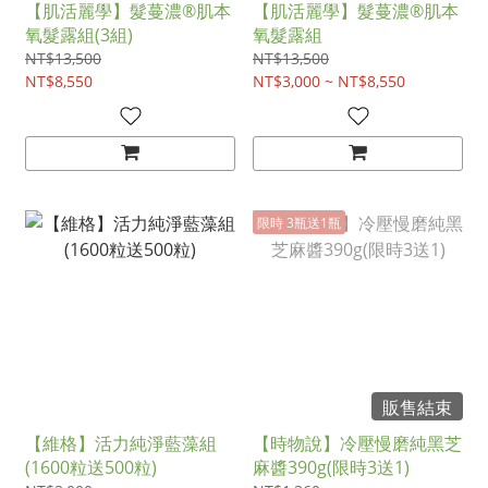
【肌活麗學】髮蔓濃®肌本
【肌活麗學】髮蔓濃®肌本
氧髮露組(3組)
氧髮露組
NT$13,500
NT$13,500
NT$8,550
NT$3,000 ~ NT$8,550
限時 3瓶送1瓶
販售結束
【維格】活力純淨藍藻組
【時物說】冷壓慢磨純黑芝
(1600粒送500粒)
麻醬390g(限時3送1)