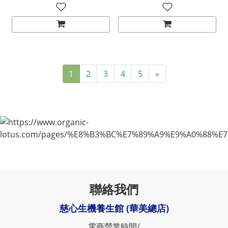
1
2
3
4
5
»
聯絡我們
慈心生機養生館 (華美總店)
電商營業時間/