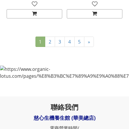
1
2
3
4
5
»
聯絡我們
慈心生機養生館 (華美總店)
電商營業時間/