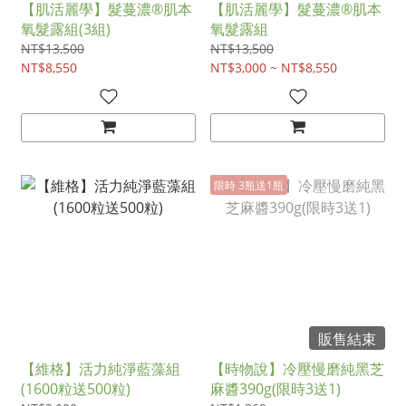
【肌活麗學】髮蔓濃®肌本
【肌活麗學】髮蔓濃®肌本
氧髮露組(3組)
氧髮露組
NT$13,500
NT$13,500
NT$8,550
NT$3,000 ~ NT$8,550
限時 3瓶送1瓶
販售結束
【維格】活力純淨藍藻組
【時物說】冷壓慢磨純黑芝
(1600粒送500粒)
麻醬390g(限時3送1)