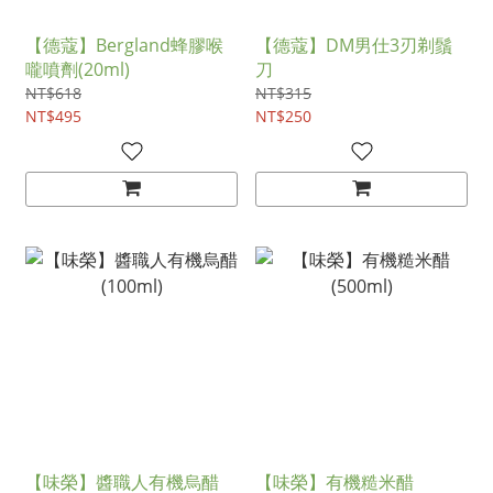
【德蔻】Bergland蜂膠喉
【德蔻】DM男仕3刃剃鬚
嚨噴劑(20ml)
刀
NT$618
NT$315
NT$495
NT$250
【味榮】醬職人有機烏醋
【味榮】有機糙米醋