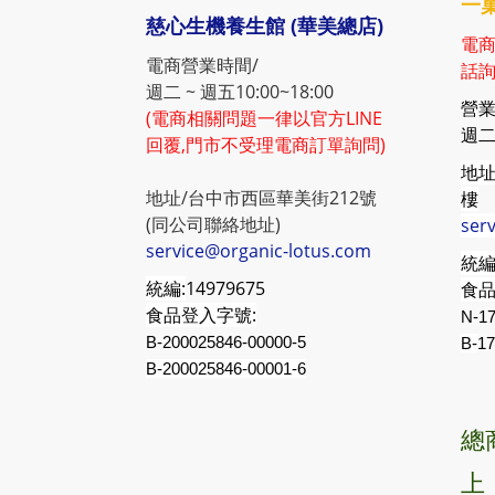
一菓
慈心生機養生館 (華美總店)
電商
電商營業時間/
話詢
週二 ~ 週五10:00~18:00
營業
(電商相關問題一律以官方LINE
週二 
回覆,門市不受理電商訂單詢問)
地址
地址/台中市西區華美街212號
樓
(同公司聯絡地址)
ser
service@organic-lotus.com
統編
統編:
14979675
食品
食品登入字號:
N-17
B-200025846-00000-5
B-
17
B-200025846-00001-6
總
上