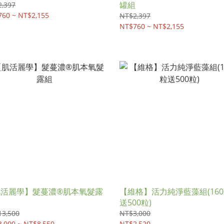
罐組
,397
60 ~ NT$2,155
NT$2,397
NT$760 ~ NT$2,155
肌活麗學】髮蔓濃®肌本氧髮露
【維格】活力純淨藍藻組(160
送500粒)
13,500
NT$3,000
,000 ~ NT$8,550
NT$2,520