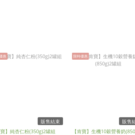
優惠
限時優惠
販售結束
販售
寶】純杏仁粉(350g)2罐組
【肯寶】生機10穀營養奶(850g