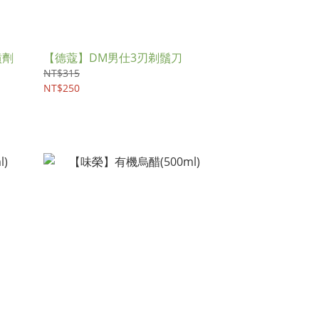
噴劑
【德蔻】DM男仕3刃剃鬚刀
NT$315
NT$250