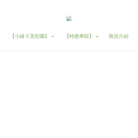
【小綠 X 芙彤園】
【特惠專區】
商店介紹