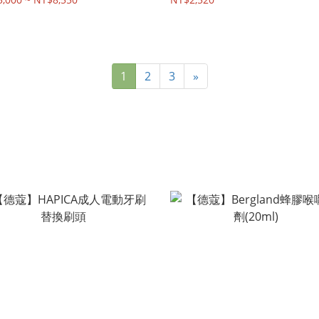
1
2
3
»