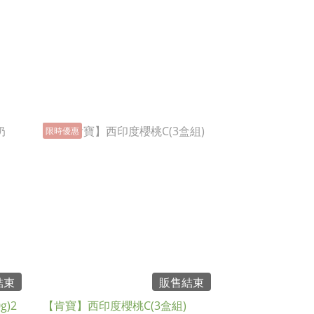
限時優惠
結束
販售結束
)2
【肯寶】西印度櫻桃C(3盒組)