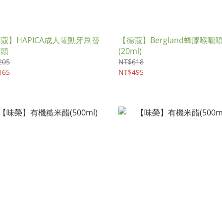
蔻】HAPICA成人電動牙刷替
【德蔻】Bergland蜂膠喉嚨
刷頭
(20ml)
205
NT$618
165
NT$495