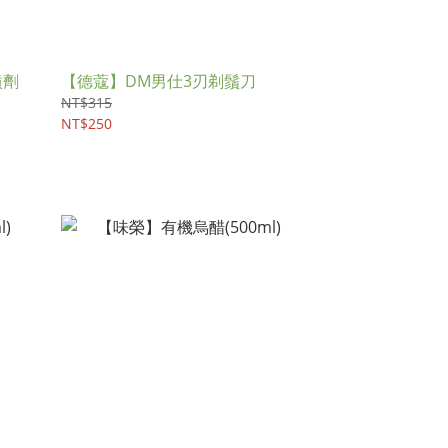
噴劑
【德蔻】DM男仕3刃剃鬚刀
NT$315
NT$250