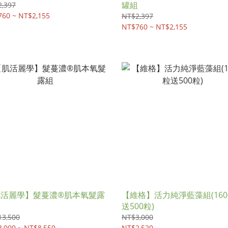
罐組
,397
60 ~ NT$2,155
NT$2,397
NT$760 ~ NT$2,155
肌活麗學】髮蔓濃®肌本氧髮露
【維格】活力純淨藍藻組(160
送500粒)
13,500
NT$3,000
,000 ~ NT$8,550
NT$2,520