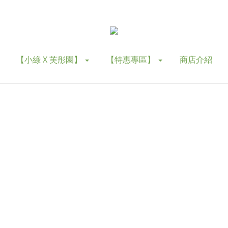
【小綠 X 芙彤園】
【特惠專區】
商店介紹