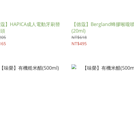
蔻】HAPICA成人電動牙刷替
【德蔻】Bergland蜂膠喉嚨
刷頭
(20ml)
205
NT$618
165
NT$495