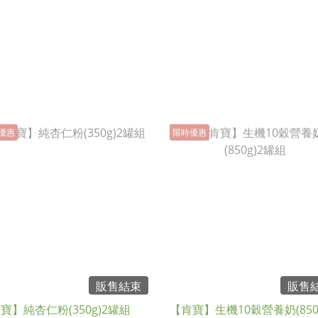
優惠
限時優惠
販售結束
販售
寶】純杏仁粉(350g)2罐組
【肯寶】生機10穀營養奶(850g