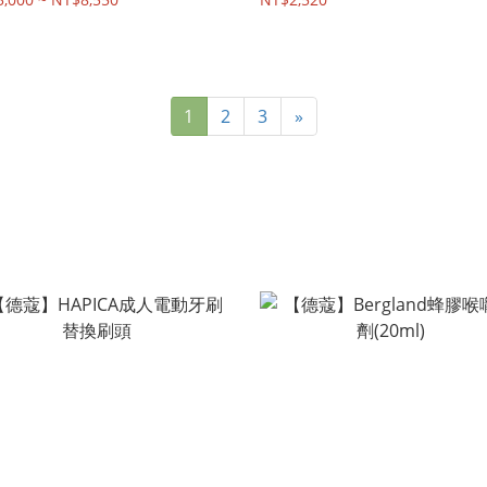
1
2
3
»