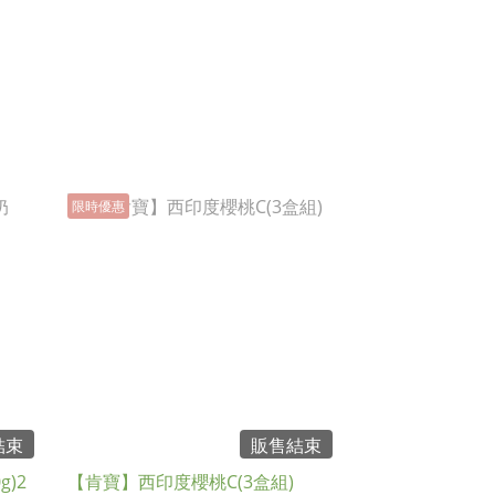
限時優惠
結束
販售結束
)2
【肯寶】西印度櫻桃C(3盒組)