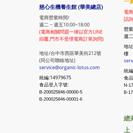
一菓
慈心生機養生館 (華美總店)
電商
電商營業時間/
話詢
週二 ~ 週五10:00~18:00
營業
(電商相關問題一律以官方LINE
週二 
回覆,門市不受理電商訂單詢問)
地址
地址/台中市西區華美街212號
樓
(同公司聯絡地址)
ser
service@organic-lotus.com
統編
統編:
14979675
食品
食品登入字號:
N-17
B-200025846-00000-5
B-
17
B-200025846-00001-6
總
上