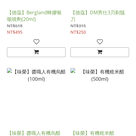
【德蔻】Bergland蜂膠喉
【德蔻】DM男仕3刃剃鬚
嚨噴劑(20ml)
刀
NT$618
NT$315
NT$495
NT$250
【味榮】醬職人有機烏醋
【味榮】有機糙米醋