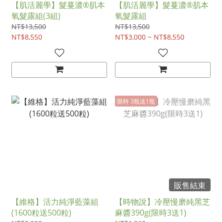
【肌活麗學】髮蔓濃®肌本
【肌活麗學】髮蔓濃®肌本
氧髮露組(3組)
氧髮露組
NT$13,500
NT$13,500
NT$8,550
NT$3,000 ~ NT$8,550
限時 3瓶送1瓶
販售結束
【維格】活力純淨藍藻組
【時物說】冷壓慢磨純黑芝
(1600粒送500粒)
麻醬390g(限時3送1)