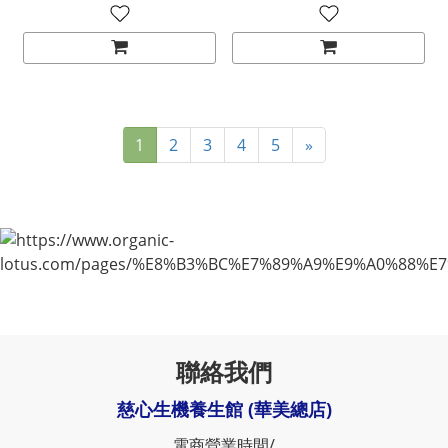
1
2
3
4
5
»
聯絡我們
慈心生機養生館 (華美總店)
電商營業時間/