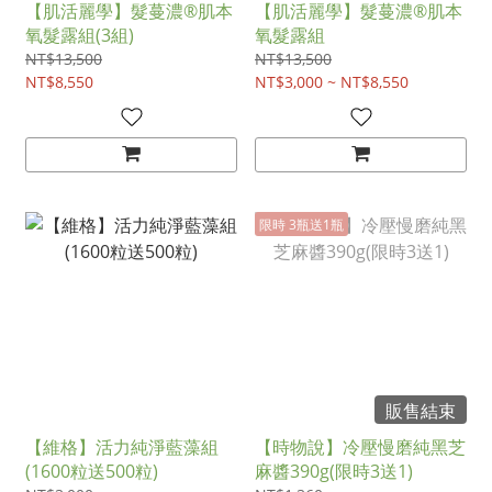
【肌活麗學】髮蔓濃®肌本
【肌活麗學】髮蔓濃®肌本
氧髮露組(3組)
氧髮露組
NT$13,500
NT$13,500
NT$8,550
NT$3,000 ~ NT$8,550
限時 3瓶送1瓶
販售結束
【維格】活力純淨藍藻組
【時物說】冷壓慢磨純黑芝
(1600粒送500粒)
麻醬390g(限時3送1)