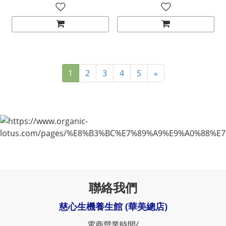
1
2
3
4
5
»
聯絡我們
慈心生機養生館 (華美總店)
電商營業時間/