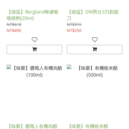
【德蔻】Bergland蜂膠喉
【德蔻】DM男仕3刃剃鬚
嚨噴劑(20ml)
刀
NT$618
NT$315
NT$495
NT$250
【味榮】醬職人有機烏醋
【味榮】有機糙米醋