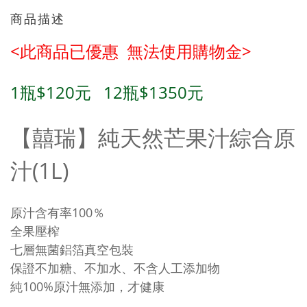
商品描述
<此商品已優惠 無法使用購物金>
1瓶$120元 12
瓶$1350
元
【囍瑞】純天然芒果汁綜合原
汁(1L)
原汁含有率100％
全果壓榨
七層無菌鋁箔真空包裝
保證不加糖、不加水、不含人工添加物
純100%原汁無添加，才健康