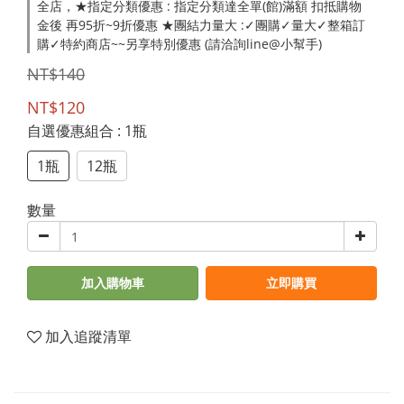
全店，★指定分類優惠 : 指定分類達全單(館)滿額 扣抵購物
金後 再95折~9折優惠 ★團結力量大 :✓團購✓量大✓整箱訂
購✓特約商店~~另享特別優惠 (請洽詢line@小幫手)
NT$140
NT$120
自選優惠組合
: 1瓶
1瓶
12瓶
數量
加入購物車
立即購買
加入追蹤清單