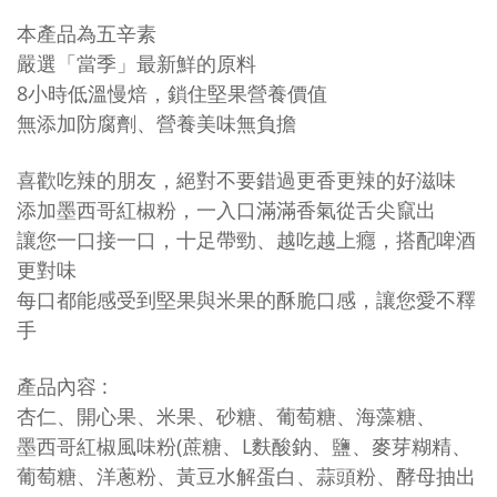
本產品為五辛素
嚴選「當季」最新鮮的原料
8小時低溫慢焙，鎖住堅果營養價值​
無添加防腐劑​、營養美味無負擔​
喜歡吃辣的朋友，絕對不要錯過更香更辣的好滋味
添加墨西哥紅椒粉，一入口滿滿香氣從舌尖竄出
讓您一口接一口，十足帶勁、越吃越上癮，搭配啤酒
更對味
每口都能感受到堅果與米果的酥脆口感，讓您愛不釋
手
產品內容 :
杏仁、開心果、米果、砂糖、葡萄糖、海藻糖、
墨西哥紅椒風味粉(蔗糖、L麩酸鈉、鹽、麥芽糊精、
葡萄糖、洋蔥粉、黃豆水解蛋白、蒜頭粉、酵母抽出