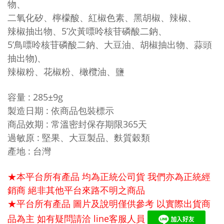
物、
二氧化矽、檸檬酸、紅椒色素、黑胡椒、辣椒、
辣椒抽出物、5’次黃嘌呤核苷磷酸二鈉、
5’鳥嘌呤核苷磷酸二鈉、
大豆油、胡椒抽出物、蒜頭
抽出物)
、
辣椒粉、花椒粉、橄欖油、鹽
容量 : 285±9g
製造日期
:
依商品包裝標示
商品效期 : 常溫密封保存期限365天
過敏原 : 堅果、大豆製品、麩質穀類
產地 : 台灣
★本平台所有產品 均為正統公司貨 我們亦為正統經
銷商 絕非其他平台來路不明之商品
★平台所有產品 圖片及說明僅供參考 以實際出貨商
品為主 如有疑問請洽
line
客服人員