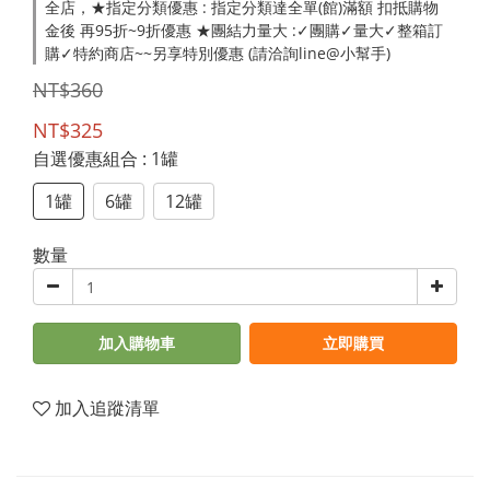
全店，★指定分類優惠 : 指定分類達全單(館)滿額 扣抵購物
金後 再95折~9折優惠 ★團結力量大 :✓團購✓量大✓整箱訂
購✓特約商店~~另享特別優惠 (請洽詢line@小幫手)
NT$360
NT$325
自選優惠組合
: 1罐
1罐
6罐
12罐
數量
加入購物車
立即購買
加入追蹤清單