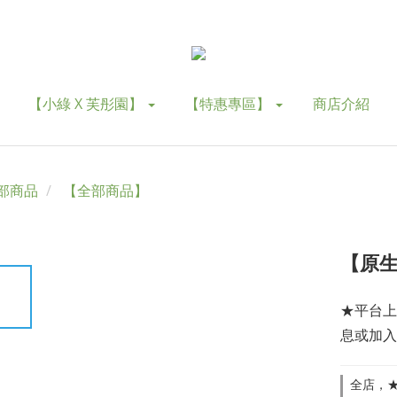
【小綠 X 芙彤園】
【特惠專區】
商店介紹
部商品
【全部商品】
【原
★平台上
息或加入
全店，★