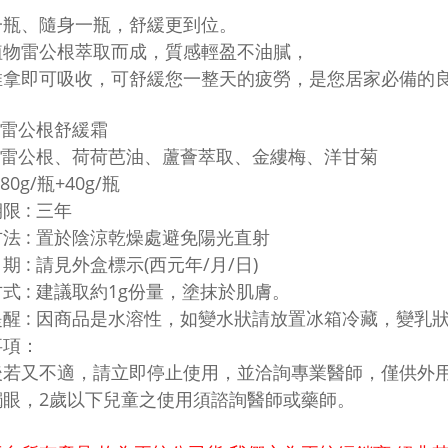
一瓶、隨身一瓶，舒緩更到位。
植物雷公根萃取而成，質感輕盈不油膩，
推拿即可吸收，可舒緩您一整天的疲勞，是您居家必備的
: 雷公根舒緩霜
: 雷公根、荷荷芭油、蘆薈萃取、金縷梅、洋甘菊
 80g/瓶+40g/瓶
限 : 三年
法 : 置於陰涼乾燥處避免陽光直射
期 : 請見外盒標示(西元年/月/日)
式 : 建議取約1g份量，塗抹於肌膚。
醒 : 因商品是水溶性，如變水狀請放置冰箱冷藏，變乳
事項：
後若又不適，請立即停止使用，並洽詢專業醫師，僅供外
觸眼，2歲以下兒童之使用須諮詢醫師或藥師。