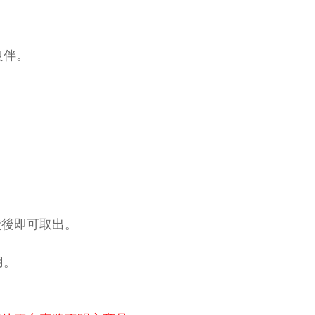
良伴。
狀後即可取出。
用。