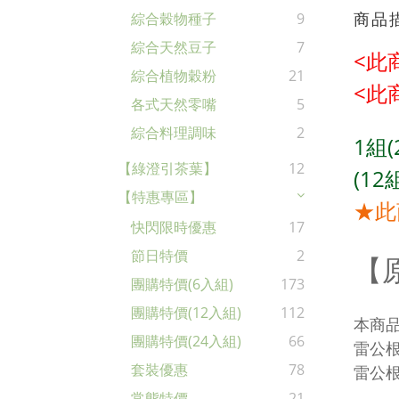
商品
綜合穀物種子
9
綜合天然豆子
7
<此
綜合植物穀粉
21
<此
各式天然零嘴
5
綜合料理調味
2
1組(
【綠澄引茶葉】
12
(12
【特惠專區】
★此
快閃限時優惠
17
節日特價
2
【
團購特價(6入組)
173
團購特價(12入組)
112
本商品
團購特價(24入組)
66
雷公根
套裝優惠
78
雷公根
常態特價
21