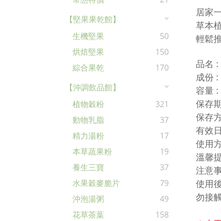
居家
【堅果果乾館】
草本
生機堅果
50
輕鬆
烘焙堅果
150
品名 
綜合果乾
170
成份 
【沖調飲品館】
容量 :
保存期
植物穀粉
321
保存方
動物乳脂
37
有效日
精力湯粉
17
使用方
本草蔬果粉
19
溫馨提
養生三寶
37
注意
使用
水果穀麥脆片
79
勿接
沖泡湯粥
49
花草茶葉
158