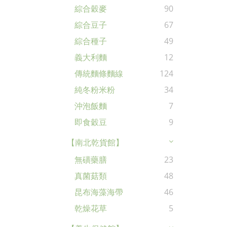
綜合穀麥
90
綜合豆子
67
綜合種子
49
義大利麵
12
傳統麵條麵線
124
純冬粉米粉
34
沖泡飯麵
7
即食穀豆
9
【南北乾貨館】
無磺藥膳
23
真菌菇類
48
昆布海藻海帶
46
乾燥花草
5