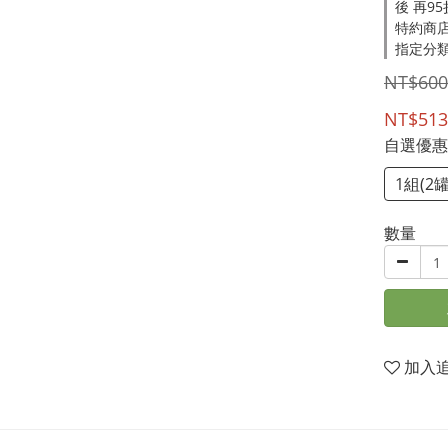
後 再9
特約商店
指定分類
NT$600
NT$513
自選優
1組(2罐
數量
加入