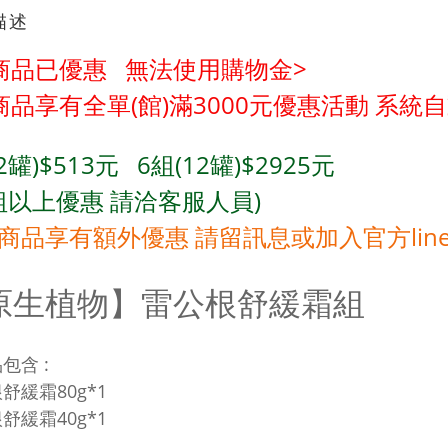
描述
商品已優惠 無法使用購物金
>
商品享有全單(館)滿3000元優惠活動
系統自
2罐)$513元 6組(12罐)
$2925元
組
以上優惠 請洽客服人員)
商品享有額外優惠 請留訊息或加入官方lin
原生植物】雷公根舒緩霜組
包含 :
舒緩霜80g*1
舒緩霜40g*1