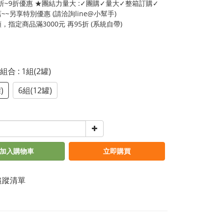
5折~9折優惠 ★團結力量大 :✓團購✓量大✓整箱訂購✓
~~另享特別優惠 (請洽詢line@小幫手)
，指定商品滿3000元 再95折 (系統自帶)
惠組合
: 1組(2罐)
)
6組(12罐)
加入購物車
立即購買
追蹤清單