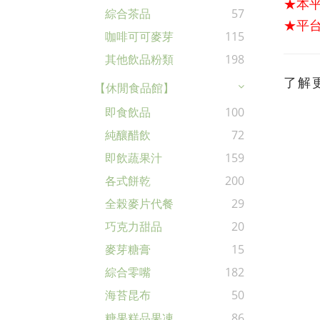
★本
綜合茶品
57
★平台
咖啡可可麥芽
115
其他飲品粉類
198
了解
【休閒食品館】
即食飲品
100
純釀醋飲
72
即飲蔬果汁
159
各式餅乾
200
全榖麥片代餐
29
巧克力甜品
20
麥芽糖膏
15
綜合零嘴
182
海苔昆布
50
糖果糕品果凍
86