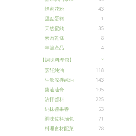
蜂蜜花粉
43
甜點蛋糕
1
天然蜜餞
35
素肉乾條
8
年節產品
4
【調味料理館】
烹飪純油
118
生飲涼拌純油
143
醬油油膏
105
沾拌醬料
225
純抹醬果醬
53
調味佐料滷包
71
料理食材配菜
78