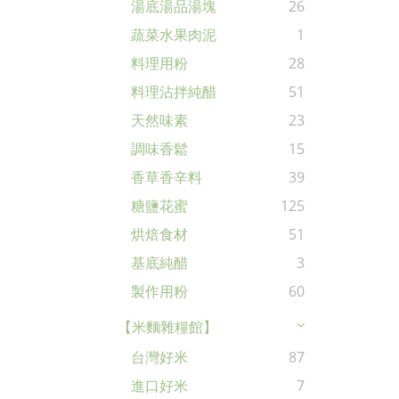
湯底湯品湯塊
26
蔬菜水果肉泥
1
料理用粉
28
料理沾拌純醋
51
天然味素
23
調味香鬆
15
香草香辛料
39
糖鹽花蜜
125
烘焙食材
51
基底純醋
3
製作用粉
60
【米麵雜糧館】
台灣好米
87
進口好米
7