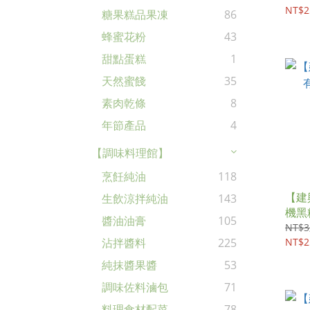
NT$2
糖果糕品果凍
86
蜂蜜花粉
43
甜點蛋糕
1
天然蜜餞
35
素肉乾條
8
年節產品
4
【調味料理館】
烹飪純油
118
【建
生飲涼拌純油
143
機黑糯
醬油油膏
105
NT$3
NT$2
沾拌醬料
225
純抹醬果醬
53
調味佐料滷包
71
料理食材配菜
78