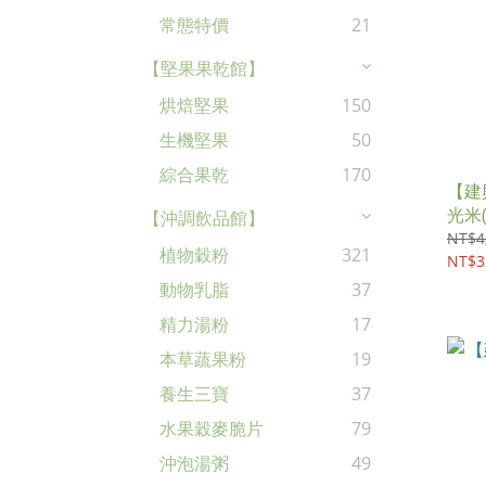
常態特價
21
【堅果果乾館】
烘焙堅果
150
生機堅果
50
綜合果乾
170
【建
光米(2
【沖調飲品館】
NT$4
植物穀粉
321
NT$3
動物乳脂
37
精力湯粉
17
本草蔬果粉
19
養生三寶
37
水果穀麥脆片
79
沖泡湯粥
49