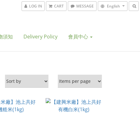
LOG IN
CART
MESSAGE
English
物須知
Delivery Policy
會員中心