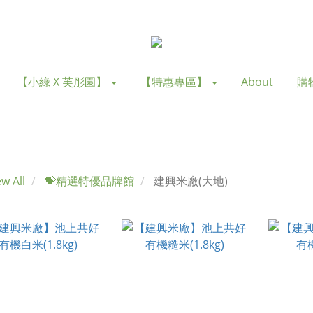
【小綠 X 芙彤園】
【特惠專區】
About
購
ew All
💝精選特優品牌館
建興米廠(大地)