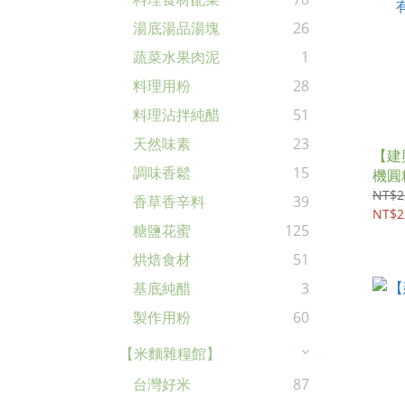
湯底湯品湯塊
26
蔬菜水果肉泥
1
料理用粉
28
料理沾拌純醋
51
天然味素
23
【建
調味香鬆
15
機圓糯
NT$2
香草香辛料
39
NT$2
糖鹽花蜜
125
烘焙食材
51
基底純醋
3
製作用粉
60
【米麵雜糧館】
台灣好米
87