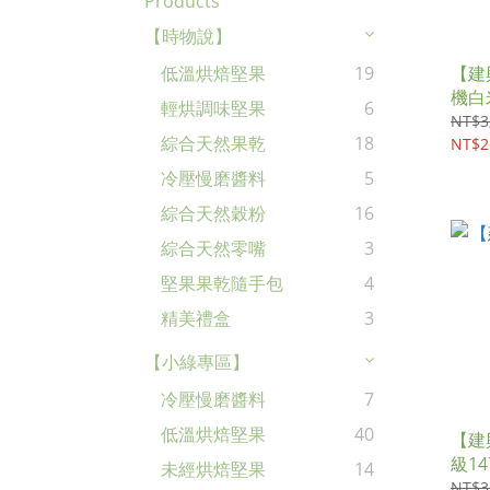
Products
【時物說】
【建
低溫烘焙堅果
19
機白米
輕烘調味堅果
6
NT$3
綜合天然果乾
18
NT$2
冷壓慢磨醬料
5
綜合天然穀粉
16
綜合天然零嘴
3
堅果果乾隨手包
4
精美禮盒
3
【小綠專區】
冷壓慢磨醬料
7
低溫烘焙堅果
40
【建
級147
未經烘焙堅果
14
NT$3