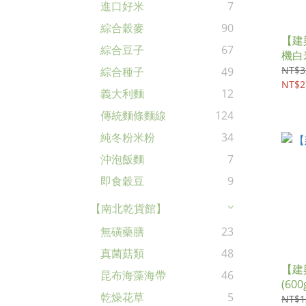
進口好米
7
綜合穀麥
90
【建
綜合豆子
67
機白米
NT$3
綜合種子
49
NT$2
義大利麵
12
傳統麵條麵線
124
純冬粉米粉
34
沖泡飯麵
7
即食穀豆
9
【南北乾貨館】
無磺藥膳
23
真菌菇類
48
【建
昆布海藻海帶
46
(600
乾燥花草
5
NT$1