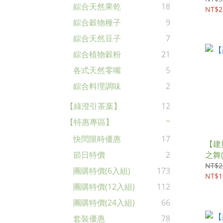
綜合天然果乾
18
NT$2
綜合穀物種子
9
綜合天然豆子
7
綜合植物穀粉
21
各式天然零嘴
5
綜合料理調味
2
【綠澄引茶葉】
12
【特惠專區】
快閃限時優惠
17
【建
之舞(1
節日特價
2
NT$2
團購特價(6入組)
173
NT$1
團購特價(12入組)
112
團購特價(24入組)
66
套裝優惠
78