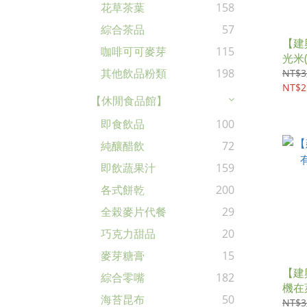
花草茶葉
158
綜合茶品
57
【建
咖啡可可麥芽
115
光米(1
其他飲品粉類
198
NT$3
NT$2
【休閒食品館】
即食飲品
100
純釀醋飲
72
即飲蔬果汁
159
各式餅乾
200
全榖麥片代餐
29
巧克力甜品
20
麥芽糖膏
15
【建
綜合零嘴
182
機在萊
海苔昆布
50
NT$3