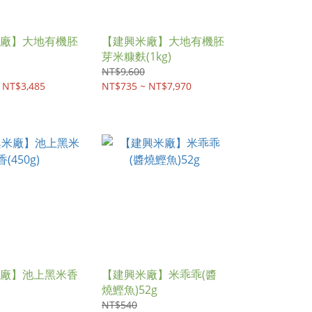
廠】大地有機胚
【建興米廠】大地有機胚
芽米糠麩(1kg)
NT$9,600
 NT$3,485
NT$735 ~ NT$7,970
廠】池上黑米香
【建興米廠】米乖乖(醬
燒鰹魚)52g
NT$540