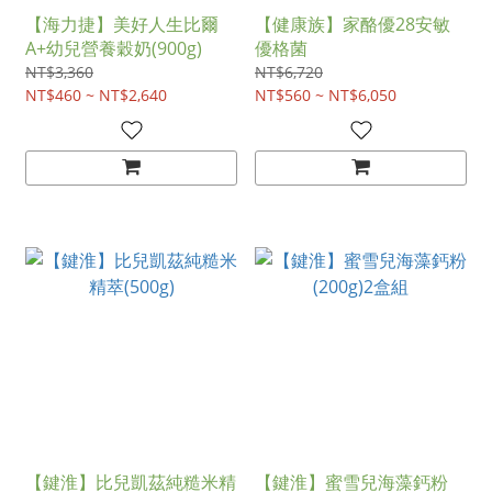
【海力捷】美好人生比爾
【健康族】家酪優28安敏
A+幼兒營養穀奶(900g)
優格菌
NT$3,360
NT$6,720
NT$460 ~ NT$2,640
NT$560 ~ NT$6,050
【鍵淮】比兒凱茲純糙米精
【鍵淮】蜜雪兒海藻鈣粉